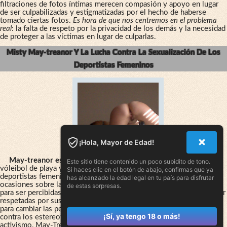
filtraciones de fotos íntimas merecen compasión y apoyo en lugar
de ser culpabilizadas y estigmatizadas por el hecho de haberse
tomado ciertas fotos.
Es hora de que nos centremos en el problema
real
: la falta de respeto por la privacidad de los demás y la necesidad
de proteger a las víctimas en lugar de culparlas.
Misty May-treanor Y La Lucha Contra La Sexualización De Los
Deportistas Femeninos
¡Hola, Mayor de Edad!
May-treanor es conocida por su destacada
carrera en el
Este sitio tiene contenido un poco subidito de tono.
vóleibol de playa y su lucha contra la sexualización de los
Si haces clic en el botón de abajo, confirmas que ya
deportistas femeninos. May-Treanor ha hablado en numerosas
has alcanzado la edad legal en tu país para disfrutar
ocasiones sobre la presión que enfrentan las deportistas femeninas
de estas sorpresas.
para ser percibidas como atractivas en el ojo público, en lugar de ser
respetadas por sus habilidades atléticas. La atleta ha trabajado duro
para cambiar las percepciones y ha sido una voz líder en la lucha
¡Sí, ya tengo 18 o más!
contra los estereotipos de género en el deporte. A través de su
activismo, May-Treanor ha iluminado el hecho de que la habilidad