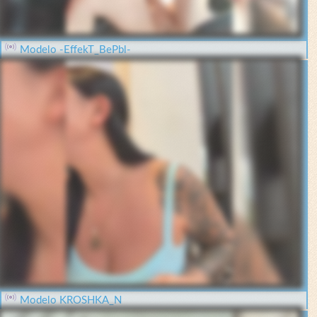
Modelo -EffekT_BePbl-
Modelo KROSHKA_N