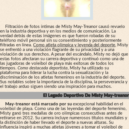
Filtración de fotos íntimas de Misty May-Treanor causó revuelo
en la industria deportiva y en los medios de comunicación. La
verdad detrás de estas imágenes es que fueron robadas de su
teléfono móvil personal sin su consentimiento y posteriormente
filtradas en línea.
Como atleta olímpica y leyenda del deporte
, Misty
se enfrentó a una violación flagrante de su privacidad y a una
violación de sus derechos. A pesar del escándalo, Misty no dejó que
estas fotos afectaran su carrera deportiva y continuó como una de
las jugadoras de voleibol de playa más exitosas de todos los
tiempos.
Como destacada deportista
, Misty ha utilizado su
plataforma para liderar la lucha contra la sexualización y la
discriminación de los atletas femeninos en la industria del deporte.
Sus notables sobre la importancia de la disciplina, la perseverancia y
el trabajo arduo siguen siendo una inspiración para muchos.
El Legado Deportivo De Misty May-treanor
May-treanor está marcado por su
excepcional habilidad en el
voleibol de playa. Como una de las leyendas del deporte femenino,
Misty ganó tres medallas de oro olímpicas consecutivas antes de
retirarse en 2012. Su carrera incluye numerosos títulos mundiales y
la distinción de haber llevado el deporte a nuevas alturas. Su
influencia inspiró a muchas atletas jóvenes a tomar el voleibol de