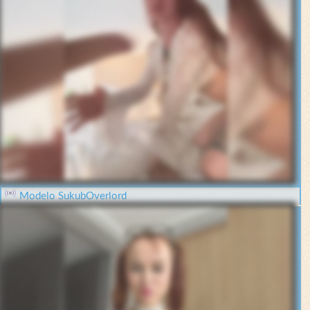
Modelo SukubOverlord