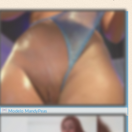
Modelo MandyPeas