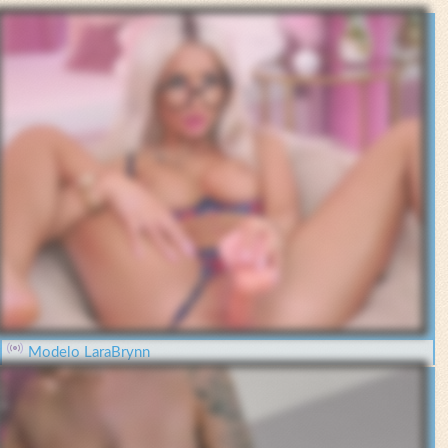
Modelo LaraBrynn