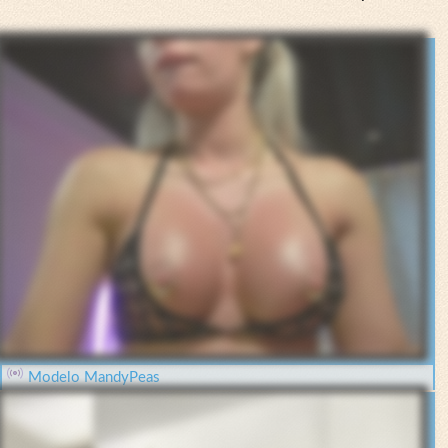
Modelo MandyPeas