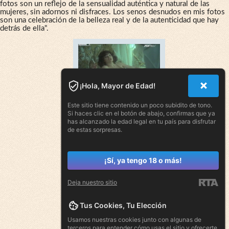
fotos son un reflejo de la sensualidad auténtica y natural de las
mujeres, sin adornos ni disfraces. Los senos desnudos en mis fotos
son una celebración de la belleza real y de la autenticidad que hay
detrás de ella".
¡Hola, Mayor de Edad!
Este sitio tiene contenido un poco subidito de tono.
Si haces clic en el botón de abajo, confirmas que ya
has alcanzado la edad legal en tu país para disfrutar
de estas sorpresas.
¡Sí, ya tengo 18 o más!
Deja nuestro sitio
Tus Cookies, Tu Elección
Usamos nuestras cookies junto con algunas de
terceros para entender cómo usas el sitio y ofrecerte