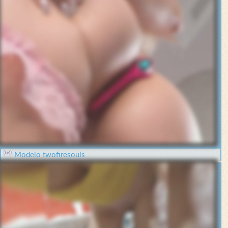
Modelo twofiresouls