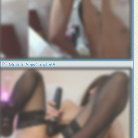
Modelo SexyCouple69