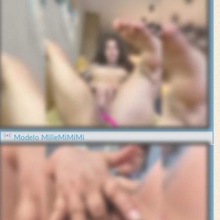
Modelo MilleMiMiMi