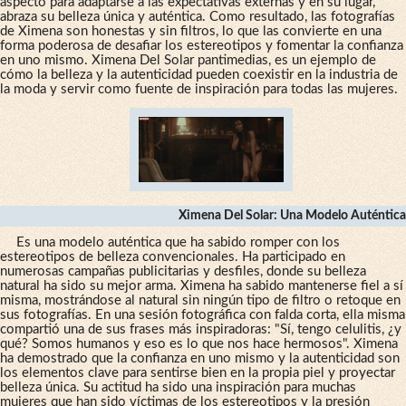
aspecto para adaptarse a las expectativas externas y en su lugar,
abraza su belleza única y auténtica. Como resultado, las fotografías
de Ximena son honestas y sin filtros, lo que las convierte en una
forma poderosa de desafiar los estereotipos y fomentar la confianza
en uno mismo. Ximena Del Solar pantimedias, es un ejemplo de
cómo la belleza y la autenticidad pueden coexistir en la industria de
la moda y servir como fuente de inspiración para todas las mujeres.
Ximena Del Solar: Una Modelo Auténtica
Es una modelo auténtica que ha sabido romper con los
estereotipos de belleza convencionales. Ha participado en
numerosas campañas publicitarias y desfiles, donde su belleza
natural ha sido su mejor arma. Ximena ha sabido mantenerse fiel a sí
misma, mostrándose al natural sin ningún tipo de filtro o retoque en
sus fotografías. En una sesión fotográfica con falda corta, ella misma
compartió una de sus frases más inspiradoras: "Sí, tengo celulitis, ¿y
qué? Somos humanos y eso es lo que nos hace hermosos". Ximena
ha demostrado que la confianza en uno mismo y la autenticidad son
los elementos clave para sentirse bien en la propia piel y proyectar
belleza única. Su actitud ha sido una inspiración para muchas
mujeres que han sido víctimas de los estereotipos y la presión