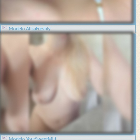
Modelo AlisaFreshly
Modelo YourSweetMilf