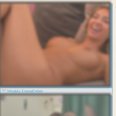
Modelo EmmaEmber