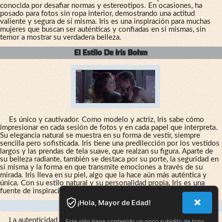
conocida por desafiar normas y estereotipos. En ocasiones, ha
posado para fotos sin ropa interior, demostrando una actitud
valiente y segura de sí misma. Iris es una inspiración para muchas
mujeres que buscan ser auténticas y confiadas en sí mismas, sin
temor a mostrar su verdadera belleza.
El Estilo De Iris Bohm
Es único y cautivador. Como modelo y actriz, Iris sabe cómo
impresionar en cada sesión de fotos y en cada papel que interpreta.
Su elegancia natural se muestra en su forma de vestir, siempre
sencilla pero sofisticada. Iris tiene una predilección por los vestidos
largos y las prendas de tela suave, que realzan su figura. Aparte de
su belleza radiante, también se destaca por su porte, la seguridad en
sí misma y la forma en que transmite emociones a través de su
mirada. Iris lleva en su piel, algo que la hace aún más auténtica y
única. Con su estilo natural y su personalidad propia, Iris es una
fuente de inspiración para muchas personas.
¡Hola, Mayor de Edad!
Inspiración En Su Autenticidad
La autenticidad es una característica que se siente en todas las
Este sitio tiene contenido un poco subidito de tono.