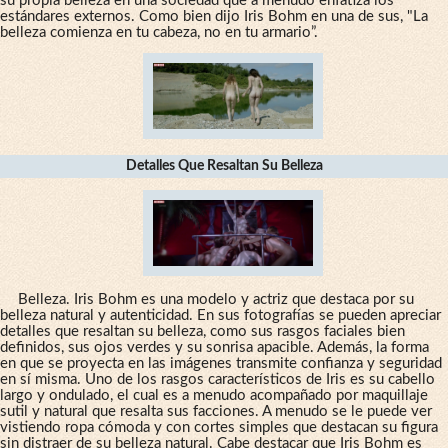
su propia belleza en una sociedad que a menudo enfatiza los
estándares externos. Como bien dijo Iris Bohm en una de sus, "La
belleza comienza en tu cabeza, no en tu armario”.
Detalles Que Resaltan Su Belleza
Belleza. Iris Bohm es una modelo y actriz que destaca por su
belleza natural y autenticidad. En sus fotografías se pueden apreciar
detalles que resaltan su belleza, como sus rasgos faciales bien
definidos, sus ojos verdes y su sonrisa apacible. Además, la forma
en que se proyecta en las imágenes transmite confianza y seguridad
en sí misma. Uno de los rasgos característicos de Iris es su cabello
largo y ondulado, el cual es a menudo acompañado por maquillaje
sutil y natural que resalta sus facciones. A menudo se le puede ver
vistiendo ropa cómoda y con cortes simples que destacan su figura
sin distraer de su belleza natural. Cabe destacar que Iris Bohm es