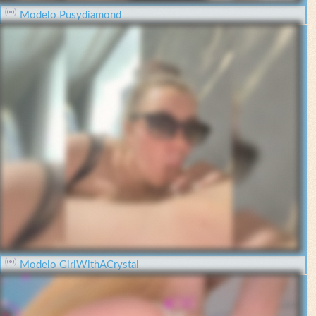
Modelo Pusydiamond
Modelo GirlWithACrystal