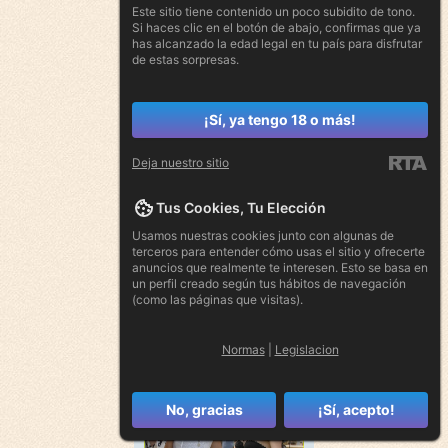
Este sitio tiene contenido un poco subidito de tono.
Si haces clic en el botón de abajo, confirmas que ya
has alcanzado la edad legal en tu país para disfrutar
de estas sorpresas.
¡Sí, ya tengo 18 o más!
Deja nuestro sitio
Tus Cookies, Tu Elección
Usamos nuestras cookies junto con algunas de
terceros para entender cómo usas el sitio y ofrecerte
anuncios que realmente te interesen. Esto se basa en
un perfil creado según tus hábitos de navegación
(como las páginas que visitas).
Normas
|
Legislacion
No, gracias
¡Sí, acepto!