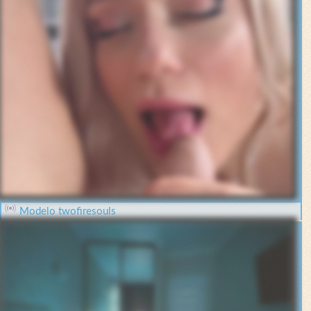
Modelo twofiresouls