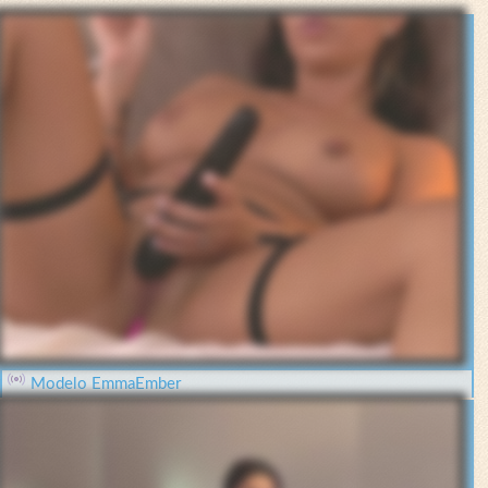
Modelo EmmaEmber