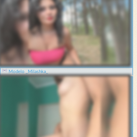
Modelo _Milashka_