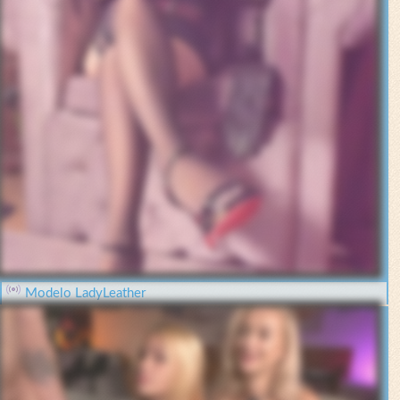
Modelo LadyLeather