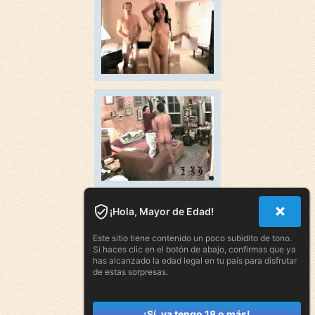
¡Hola, Mayor de Edad!
Este sitio tiene contenido un poco subidito de tono.
Si haces clic en el botón de abajo, confirmas que ya
has alcanzado la edad legal en tu país para disfrutar
de estas sorpresas.
¡Sí, ya tengo 18 o más!