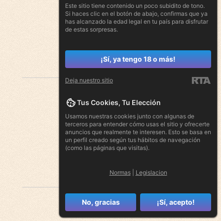
Este sitio tiene contenido un poco subidito de tono.
Si haces clic en el botón de abajo, confirmas que ya
has alcanzado la edad legal en tu país para disfrutar
de estas sorpresas.
¡Sí, ya tengo 18 o más!
Deja nuestro sitio
Tus Cookies, Tu Elección
Usamos nuestras cookies junto con algunas de
terceros para entender cómo usas el sitio y ofrecerte
anuncios que realmente te interesen. Esto se basa en
un perfil creado según tus hábitos de navegación
(como las páginas que visitas).
Normas
|
Legislacion
No, gracias
¡Sí, acepto!