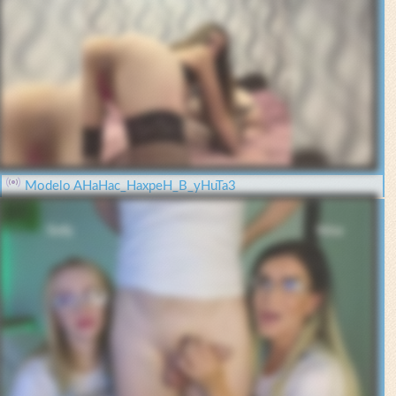
Modelo AHaHac_HaxpeH_B_yHuTa3