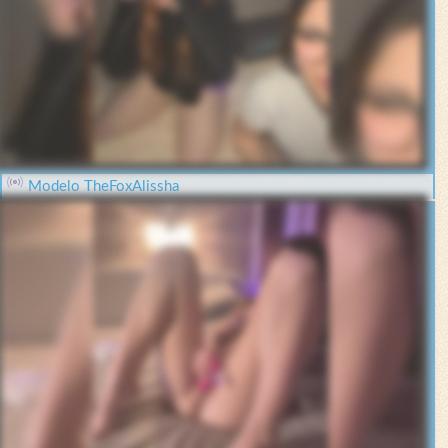
Modelo TheFoxAlissha