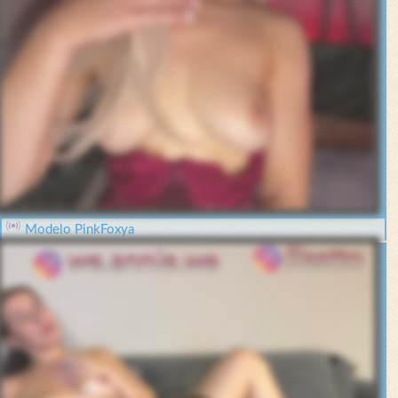
Modelo PinkFoxya