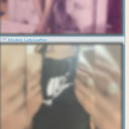
Modelo LadyLeather