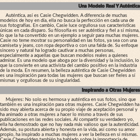
Una Modelo Real Y Auténtica
Auténtica, así es Casie Chegwidden. A diferencia de muchas
modelos de hoy en día, ella no busca la perfección en cada una de
sus fotografías. En cambio, Casie luce orgullosa sus características
únicas en cada disparo. Su filosofía es ser auténtica y fiel a sí misma,
lo que la ha convertido en un ejemplo a seguir para muchas mujeres.
Casie no teme mostrar su personalidad en las fotos, ya sea con una
camiseta y jeans, con ropa deportiva o con una falda de. Su enfoque
sincero y natural ha logrado cautivar a muchas personas,
especialmente a aquellas que buscan modelos reales a quienes
admirar. Es una modelo que aboga por la diversidad y la inclusión, lo
que la convierte en una activista del cambio positivo en la industria
de la moda. En resumen, la belleza auténtica de Casie Chegwidden
es una inspiración para todas las mujeres que buscan ser fieles a sí
mismas y orgullosas de su singularidad.
Inspirando a Otras Mujeres
Mujeres: No solo es hermosa y auténtica en sus fotos, sino que
también es una inspiración para otras mujeres. Casie Chegwidden ha
sido muy abierta acerca de su propio viaje de aceptación personal y
ha animado a otras mujeres a hacer lo mismo a través de sus
publicaciones en las redes sociales. Al compartir su verdadero yo,
ella ha demostrado que no hay nada más valioso que la autenticidad.
Además, su postura abierta y honesta en la vida, así como su amor
propio, ha inspirado a muchas mujeres a ver la belleza en sí mismas.
Casie Chegwidden también ha hablado sobre la importancia de