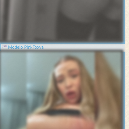
Modelo PinkFoxya