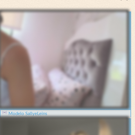
Modelo SallyeLeins