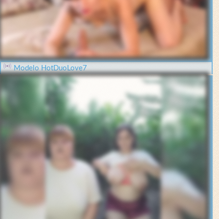
Modelo HotDuoLove7