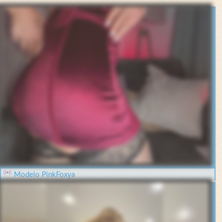
Modelo PinkFoxya