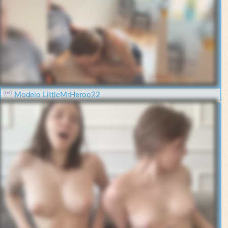
Modelo LittleMrHeroo22