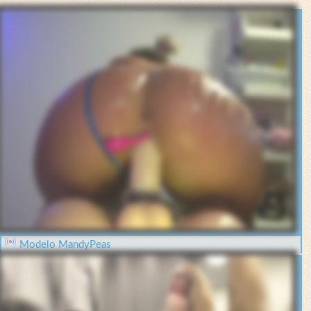
Modelo MandyPeas