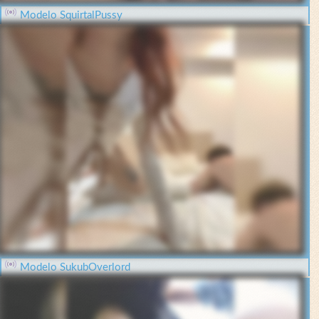
Modelo SquirtalPussy
Modelo SukubOverlord