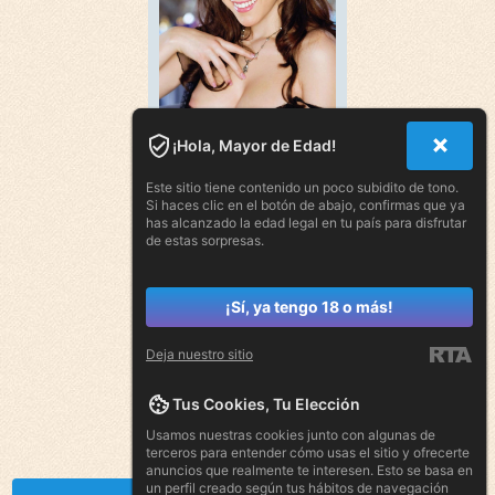
¡Hola, Mayor de Edad!
Este sitio tiene contenido un poco subidito de tono.
Si haces clic en el botón de abajo, confirmas que ya
has alcanzado la edad legal en tu país para disfrutar
de estas sorpresas.
¡Sí, ya tengo 18 o más!
Deja nuestro sitio
Tus Cookies, Tu Elección
Usamos nuestras cookies junto con algunas de
terceros para entender cómo usas el sitio y ofrecerte
anuncios que realmente te interesen. Esto se basa en
un perfil creado según tus hábitos de navegación