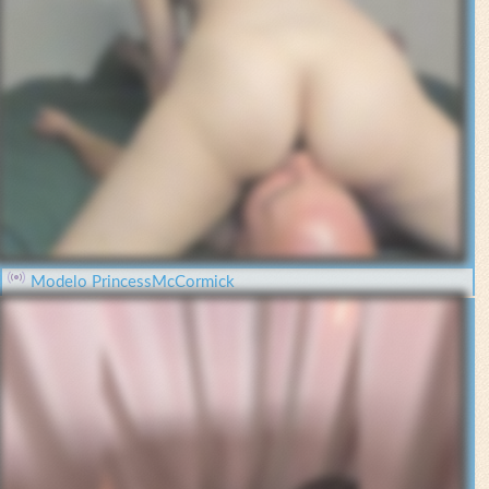
Modelo PrincessMcCormick