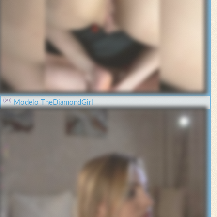
Modelo TheDiamondGirl