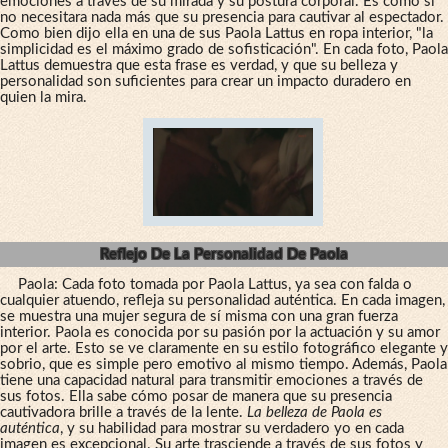
emociones a través de su mirada y su postura corporal. Es como si
no necesitara nada más que su presencia para cautivar al espectador.
Como bien dijo ella en una de sus Paola Lattus en ropa interior, "la
simplicidad es el máximo grado de sofisticación". En cada foto, Paola
Lattus demuestra que esta frase es verdad, y que su belleza y
personalidad son suficientes para crear un impacto duradero en
quien la mira.
Reflejo De La Personalidad De Paola
Paola: Cada foto tomada por Paola Lattus, ya sea con falda o
cualquier atuendo, refleja su personalidad auténtica. En cada imagen,
se muestra una mujer segura de sí misma con una gran fuerza
interior. Paola es conocida por su pasión por la actuación y su amor
por el arte. Esto se ve claramente en su estilo fotográfico elegante y
sobrio, que es simple pero emotivo al mismo tiempo. Además, Paola
tiene una capacidad natural para transmitir emociones a través de
sus fotos. Ella sabe cómo posar de manera que su presencia
cautivadora brille a través de la lente.
La belleza de Paola es
auténtica
, y su habilidad para mostrar su verdadero yo en cada
imagen es excepcional. Su arte trasciende a través de sus fotos y