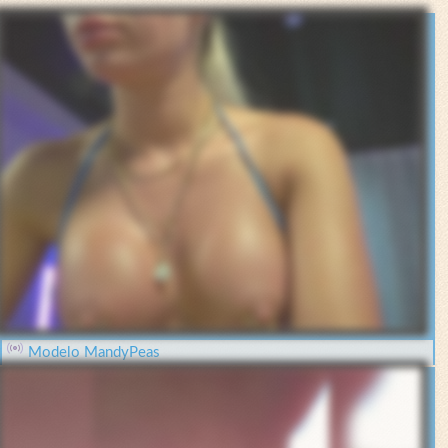
Modelo MandyPeas