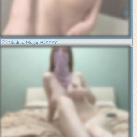
Modelo MeganFOXYYY