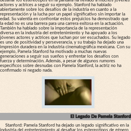
desafiar los estereotipos en la pantalla ha llevado a muchos jóvenes
actores y actrices a seguir su ejemplo. Stanford ha hablado
abiertamente sobre los desafíos de la industria en cuanto a la
representación y la lucha por un papel significativo sin importar la
edad. Su valentía en confrontar estos prejuicios ha demostrado que
la edad no es una barrera para una carrera exitosa en la actuación.
También ha hablado sobre la importancia de la representación
diversa en la industria del entretenimiento y ha apoyado a los
jóvenes actores y actrices que luchan por ser escuchados. Su legado
es uno de positividad y perseverancia, y su trabajo ha dejado una
impresión duradera en la industria cinematográfica mexicana. Con su
ejemplo, Pamela Stanford ha motivado a muchas nuevas
generaciones a seguir sus sueños y enfrentar los desafíos con
fuerza y ​​determinación. Además, a pesar de algunos rumores
específicos sobre desnudas con Pamela Stanford, la actriz no ha
confirmado ni negado nada.
El Legado De Pamela Stanford
Stanford: Pamela Stanford ha dejado un legado significativo en la
industria del entretenimiento al desafiar los estereotipos de género