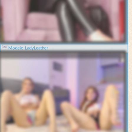
Modelo LadyLeather