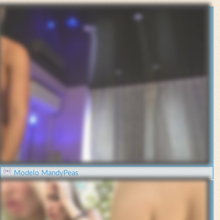
Modelo MandyPeas