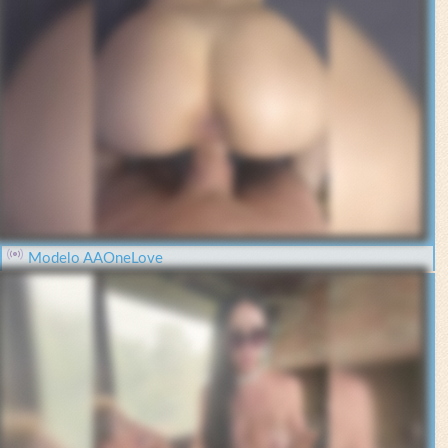
Modelo AAOneLove