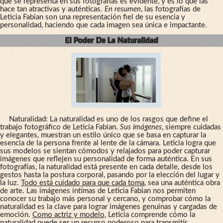
que se representa en sus fotografías es evidente, y es lo que las
hace tan atractivas y auténticas.
En resumen
, las fotografías de
Leticia Fabian son una representación fiel de su esencia y
personalidad, haciendo que cada imagen sea única e impactante.
El Poder De La Naturalidad
Naturalidad: La naturalidad es uno de los rasgos que define el
trabajo fotográfico de Leticia Fabian.
Sus imágenes
, siempre cuidadas
y elegantes, muestran un estilo único que se basa en capturar la
esencia de la persona frente al lente de la cámara. Leticia logra que
sus modelos se sientan cómodos y relajados para poder capturar
imágenes que reflejen su personalidad de forma auténtica. En sus
fotografías, la naturalidad está presente en cada detalle, desde los
gestos hasta la postura corporal, pasando por la elección del lugar y
la luz.
Todo está cuidado para que cada toma
, sea una auténtica obra
de arte. Las imágenes íntimas de Leticia Fabian nos permiten
conocer su trabajo más personal y cercano, y comprobar cómo la
naturalidad es la clave para lograr imágenes genuinas y cargadas de
emoción.
Como actriz y modelo
, Leticia comprende cómo la
naturalidad puede ser un recurso poderoso para transmitir