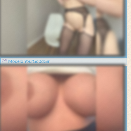
Modelo YourGo0dGirl