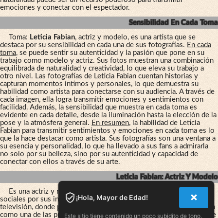
emociones y conectar con el espectador.
Sensibilidad En Cada Toma
Toma:
Leticia Fabian
, actriz y modelo, es una artista que se
destaca por su sensibilidad en cada una de sus fotografías.
En cada
toma
, se puede sentir su autenticidad y la pasión que pone en su
trabajo como modelo y actriz. Sus fotos muestran una combinación
equilibrada de naturalidad y creatividad, lo que eleva su trabajo a
otro nivel. Las fotografías de Leticia Fabian cuentan historias y
capturan momentos íntimos y personales, lo que demuestra su
habilidad como artista para conectarse con su audiencia. A través de
cada imagen, ella logra transmitir emociones y sentimientos con
facilidad. Además, la sensibilidad que muestra en cada toma es
evidente en cada detalle, desde la iluminación hasta la elección de la
pose y la atmósfera general.
En resumen
, la habilidad de Leticia
Fabian para transmitir sentimientos y emociones en cada toma es lo
que la hace destacar como artista. Sus fotografías son una ventana a
su esencia y personalidad, lo que ha llevado a sus fans a admirarla
no solo por su belleza, sino por su autenticidad y capacidad de
conectar con ellos a través de su arte.
Leticia Fabian: Actriz Y Modelo
Es una actriz y modelo con una gran presencia en las redes
¡Hola, Mayor de Edad!
sociales por sus increíbles fotografías. Su carrera comenzó en la
televisión, donde pasó de ser una actriz secundaria a ser reconocida
como una de las protagonistas principales. Pero su éxito no se debe
Este sitio tiene contenido un poco subidito de tono.