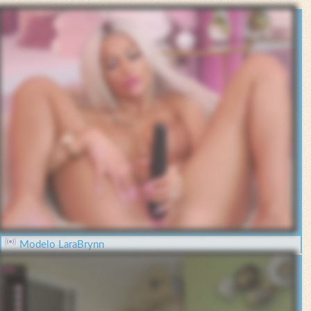
Modelo LaraBrynn