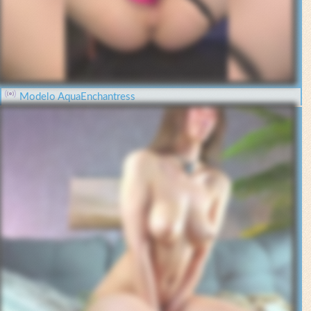
Modelo AquaEnchantress