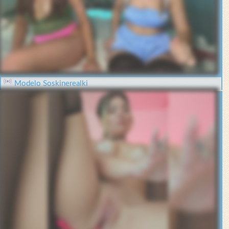
Modelo Soskinerealki