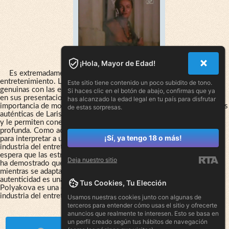
¡Hola, Mayor de Edad!
Es extremadamente importante en la industria del
entretenimiento. Los fans y espectadores buscan conexiones
Este sitio tiene contenido un poco subidito de tono.
genuinas con las estrellas y aprecian a aquellos que son auténticos
Si haces clic en el botón de abajo, confirmas que ya
en sus presentaciones públicas. Larisa Polyakova entiende bien la
has alcanzado la edad legal en tu país para disfrutar
importancia de mostrar autenticidad en todos sus trabajos. Las fotos
de estas sorpresas.
auténticas de Larisa Polyakova muestran su verdadera personalidad
y le permiten conectarse con su audiencia de una manera más
profunda. Como actriz, ella entiende que la autenticidad es clave
¡Sí, ya tengo 18 o más!
para interpretar a un personaje de manera creíble y efectiva. La
industria del entretenimiento está en constante evolución y se
espera que las estrellas se adapten a los cambios. Larisa Polyakova
Deja nuestro sitio
ha demostrado que puede mantenerse auténtica y fiel a sí misma
mientras se adapta a los desafíos que surgen en su carrera. Su
autenticidad es una de las muchas razones por las que Larisa
Tus Cookies, Tu Elección
Polyakova es una de las estrellas más queridas y respetadas de la
industria del entretenimiento. Larisa Polyakova coño.
Usamos nuestras cookies junto con algunas de
terceros para entender cómo usas el sitio y ofrecerte
anuncios que realmente te interesen. Esto se basa en
un perfil creado según tus hábitos de navegación