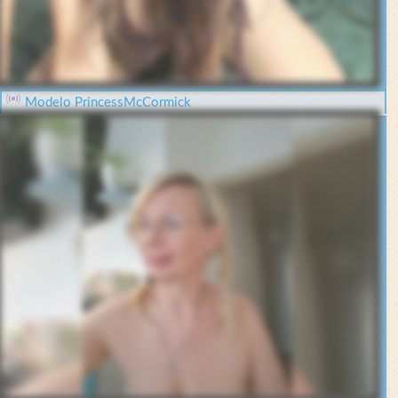
Modelo PrincessMcCormick