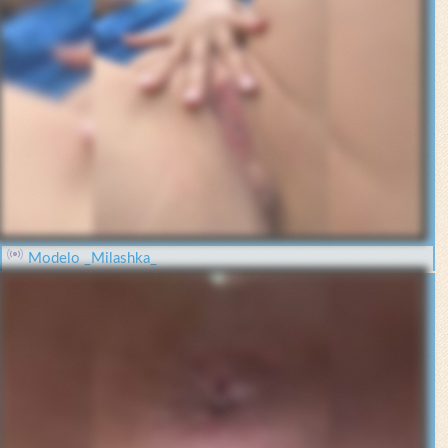
Modelo _Milashka_