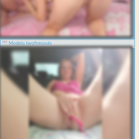
Modelo twofiresouls