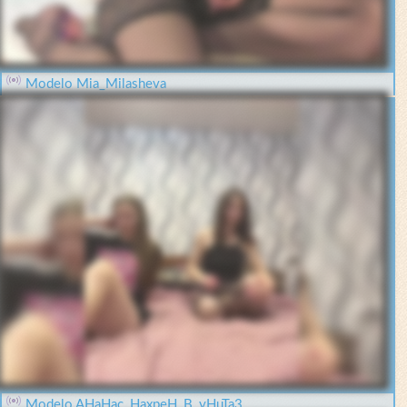
Modelo Mia_Milasheva
Modelo AHaHac_HaxpeH_B_yHuTa3