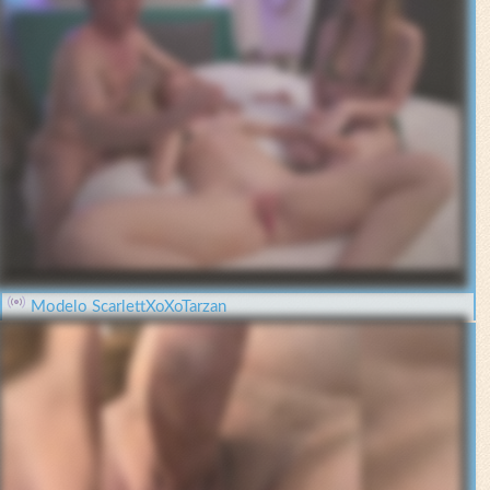
Modelo ScarlettXoXoTarzan