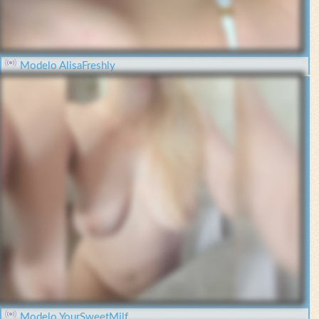
Modelo AlisaFreshly
Modelo YourSweetMilf