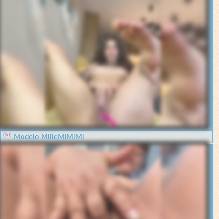
Modelo MilleMiMiMi