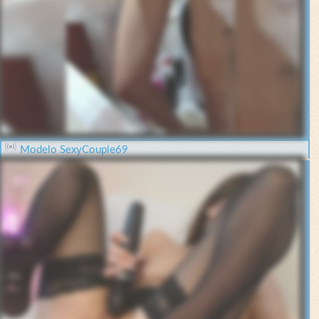
Modelo SexyCouple69