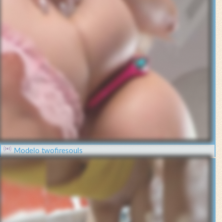
Modelo twofiresouls