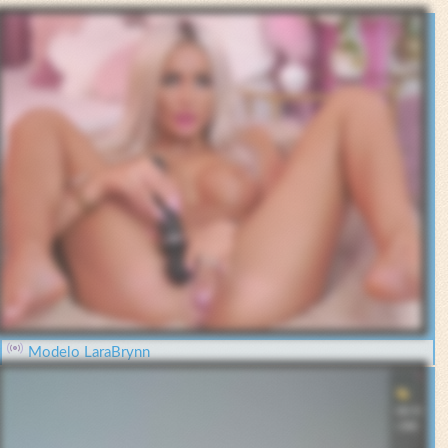
Modelo LaraBrynn