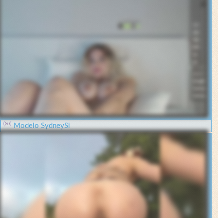
Modelo SydneySi