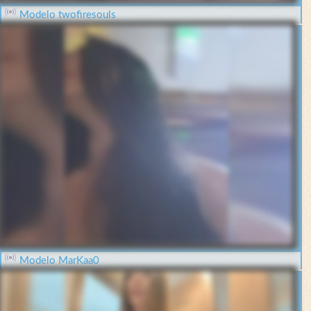
Modelo twofiresouls
Modelo MarKaa0