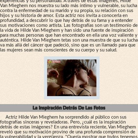
experiencias y su personalidad. A través de estas imágenes, Hilde
Van Mieghem nos muestra su lado más íntimo y vulnerable, su lucha
contra la enfermedad de su marido y su propia, su relación con sus
hijos y su historia de amor. Esta actriz nos invita a conocerla en
profundidad, a descubrir lo que hay detrás de su fama y a entender
sus motivaciones como artista. Las fotografías son un testimonio de
la vida de Hilde Van Mieghem y han sido una fuente de inspiración
para muchas personas que han encontrado en ella una voz valiente y
auténtica. Hilde Van Mieghem tetas son una muestra de que su lucha
va más allá del cáncer que padeció, sino que es un llamado para que
las mujeres sean más conscientes de su cuerpo y su salud.
La Inspiración Detrás De Las Fotos
Actriz Hilde Van Mieghem ha sorprendido al público con sus
fotografías sinceras y reveladoras. Pero, ¿cuál es la inspiración
detrás de estas imágenes? En una entrevista reciente, Van Mieghem
reveló que su motivación provino de una profunda comprensión de
la vulnerabilidad y la vergüenza. "Quería mostrar que todos tenemos