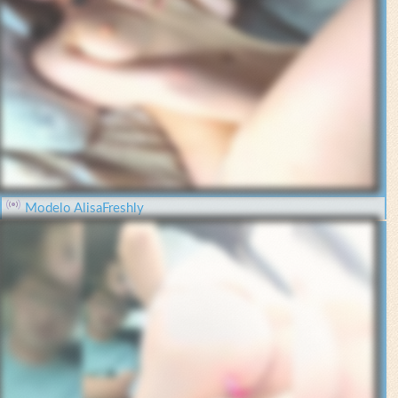
Modelo AlisaFreshly