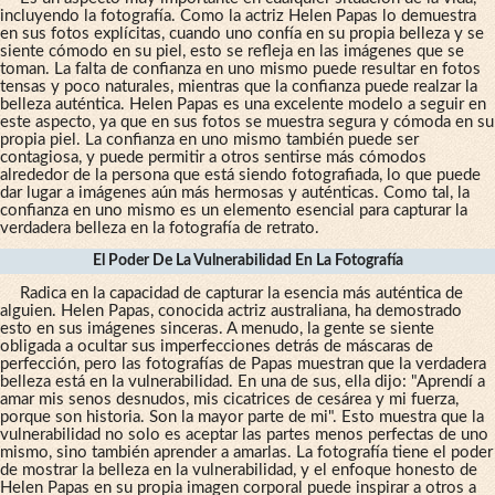
incluyendo la fotografía. Como la actriz Helen Papas lo demuestra
en sus fotos explícitas, cuando uno confía en su propia belleza y se
siente cómodo en su piel, esto se refleja en las imágenes que se
toman. La falta de confianza en uno mismo puede resultar en fotos
tensas y poco naturales, mientras que la confianza puede realzar la
belleza auténtica. Helen Papas es una excelente modelo a seguir en
este aspecto, ya que en sus fotos se muestra segura y cómoda en su
propia piel. La confianza en uno mismo también puede ser
contagiosa, y puede permitir a otros sentirse más cómodos
alrededor de la persona que está siendo fotografiada, lo que puede
dar lugar a imágenes aún más hermosas y auténticas. Como tal, la
confianza en uno mismo es un elemento esencial para capturar la
verdadera belleza en la fotografía de retrato.
El Poder De La Vulnerabilidad En La Fotografía
Radica en la capacidad de capturar la esencia más auténtica de
alguien. Helen Papas, conocida actriz australiana, ha demostrado
esto en sus imágenes sinceras. A menudo, la gente se siente
obligada a ocultar sus imperfecciones detrás de máscaras de
perfección, pero las fotografías de Papas muestran que la verdadera
belleza está en la vulnerabilidad. En una de sus, ella dijo: "Aprendí a
amar mis senos desnudos, mis cicatrices de cesárea y mi fuerza,
porque son historia. Son la mayor parte de mi". Esto muestra que la
vulnerabilidad no solo es aceptar las partes menos perfectas de uno
mismo, sino también aprender a amarlas. La fotografía tiene el poder
de mostrar la belleza en la vulnerabilidad, y el enfoque honesto de
Helen Papas en su propia imagen corporal puede inspirar a otros a