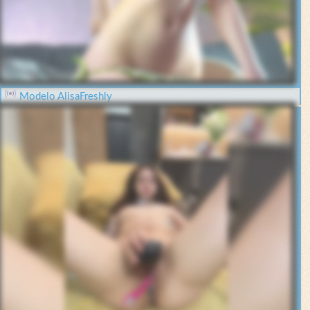
Modelo AlisaFreshly