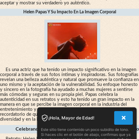
aceptar y mostrar su verdadero yo auténtico.
Helen Papas Y Su Impacto En La Imagen Corporal
Es una actriz que ha tenido un impacto significativo en la imagen
corporal a través de sus fotos íntimas y inspiradoras. Sus fotografías
revelan una belleza auténtica y natural que promueve la confianza en
uno mismo y la aceptación de la vulnerabilidad. Su enfoque honesto
y sincero en la fotografía ha ayudado a muchas mujeres a sentirse
más cómodas y seguras en su propia piel. Papas celebra la
autenticidad en sus retratos y esto ha tenido un gran impacto en la
manera en que se percibe la imagen corporal en la industria del
entretenimiento y en la sociedad en general. Su trabajo es un
recordatorio de que la verdadera belleza se encuentra en la
¡Hola, Mayor de Edad!
diversidad y en la individualidad de cada persona.
Celebrando La Autenticidad En La Fotografía De Retrato
Este sitio tiene contenido un poco subidito de tono.
Si haces clic en el botón de abajo, confirmas que ya
Retrato: Helen Papas, actriz y modelo de origen griego, es