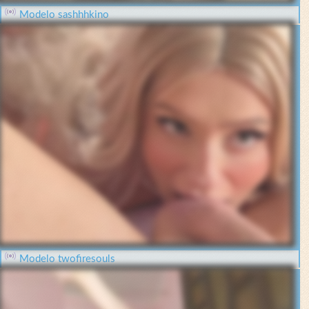
Modelo sashhhkino
Modelo twofiresouls