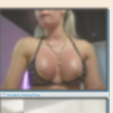
Modelo MandyPeas