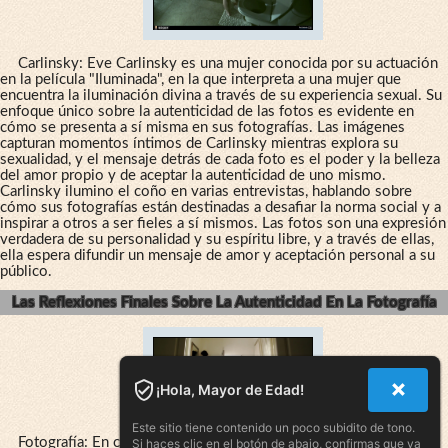
Carlinsky: Eve Carlinsky es una mujer conocida por su actuación
en la película "Iluminada", en la que interpreta a una mujer que
encuentra la iluminación divina a través de su experiencia sexual. Su
enfoque único sobre la autenticidad de las fotos es evidente en
cómo se presenta a sí misma en sus fotografías. Las imágenes
capturan momentos íntimos de Carlinsky mientras explora su
sexualidad, y el mensaje detrás de cada foto es el poder y la belleza
del amor propio y de aceptar la autenticidad de uno mismo.
Carlinsky ilumino el coño en varias entrevistas, hablando sobre
cómo sus fotografías están destinadas a desafiar la norma social y a
inspirar a otros a ser fieles a sí mismos. Las fotos son una expresión
verdadera de su personalidad y su espíritu libre, y a través de ellas,
ella espera difundir un mensaje de amor y aceptación personal a su
público.
Las Reflexiones Finales Sobre La Autenticidad En La Fotografía
¡Hola, Mayor de Edad!
Este sitio tiene contenido un poco subidito de tono.
Fotografía: En conclusión, Eve Carlinsky es una actriz que ha
Si haces clic en el botón de abajo, confirmas que ya