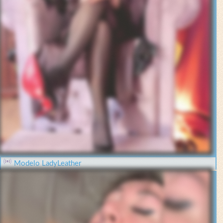
Modelo LadyLeather