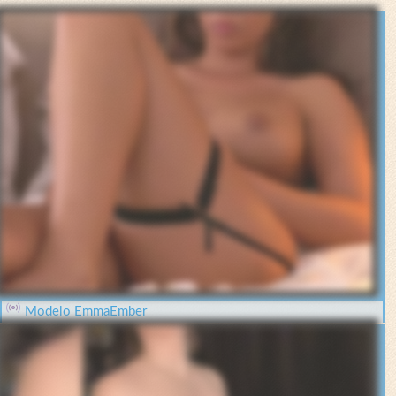
Modelo EmmaEmber