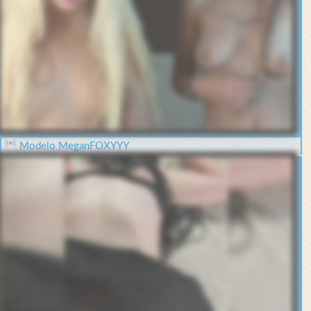
Modelo MeganFOXYYY