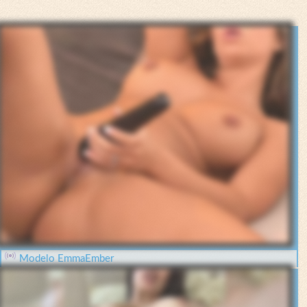
Modelo EmmaEmber