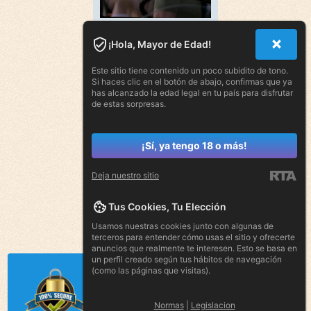
¡Hola, Mayor de Edad!
Este sitio tiene contenido un poco subidito de tono.
Si haces clic en el botón de abajo, confirmas que ya
has alcanzado la edad legal en tu país para disfrutar
de estas sorpresas.
¡Sí, ya tengo 18 o más!
Deja nuestro sitio
Tus Cookies, Tu Elección
Usamos nuestras cookies junto con algunas de
terceros para entender cómo usas el sitio y ofrecerte
anuncios que realmente te interesen. Esto se basa en
un perfil creado según tus hábitos de navegación
(como las páginas que visitas).
Normas
|
Legislacion