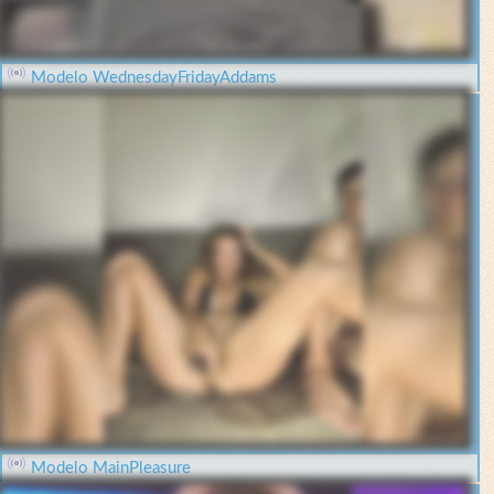
Modelo WednesdayFridayAddams
Modelo MainPleasure