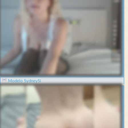
Modelo SydneySi