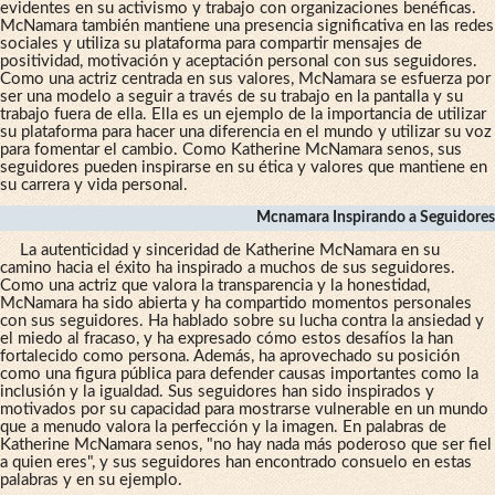
evidentes en su activismo y trabajo con organizaciones benéficas.
McNamara también mantiene una presencia significativa en las redes
sociales y utiliza su plataforma para compartir mensajes de
positividad, motivación y aceptación personal con sus seguidores.
Como una actriz centrada en sus valores, McNamara se esfuerza por
ser una modelo a seguir a través de su trabajo en la pantalla y su
trabajo fuera de ella. Ella es un ejemplo de la importancia de utilizar
su plataforma para hacer una diferencia en el mundo y utilizar su voz
para fomentar el cambio. Como Katherine McNamara senos, sus
seguidores pueden inspirarse en su ética y valores que mantiene en
su carrera y vida personal.
Mcnamara Inspirando a Seguidores
La autenticidad y sinceridad de Katherine McNamara en su
camino hacia el éxito ha inspirado a muchos de sus seguidores.
Como una actriz que valora la transparencia y la honestidad,
McNamara ha sido abierta y ha compartido momentos personales
con sus seguidores. Ha hablado sobre su lucha contra la ansiedad y
el miedo al fracaso, y ha expresado cómo estos desafíos la han
fortalecido como persona. Además, ha aprovechado su posición
como una figura pública para defender causas importantes como la
inclusión y la igualdad. Sus seguidores han sido inspirados y
motivados por su capacidad para mostrarse vulnerable en un mundo
que a menudo valora la perfección y la imagen. En palabras de
Katherine McNamara senos, "no hay nada más poderoso que ser fiel
a quien eres", y sus seguidores han encontrado consuelo en estas
palabras y en su ejemplo.