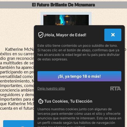
El Futuro Brillante De Mcnamara
¡Hola, Mayor de Edad!
Este sitio tiene contenido un poco subidito de tono.
Katherine McNamara es evidente a medida que sigue acumulando
Si haces clic en el botón de abajo, confirmas que ya
éxitos en su carrera actoral. Su trabajo en la serie Shadowhunters le
has alcanzado la edad legal en tu país para disfrutar
dio gran reconocimiento por parte del público y de la crítica, y atrae
de estas sorpresas.
a multitudes de seguidores en las redes sociales. McNamara
también ha aparecido en varias películas de éxito y continúa
participando en proyectos emocionantes, lo que demuestra su
¡Sí, ya tengo 18 o más!
versatilidad como actriz. Además de su carrera en el
entretenimiento, McNamara también es activista en varias causas
importantes, como el empoderamiento de las mujeres y la
Deja nuestro sitio
conciencia ambiental. A través de sus fotos y, ella inspira a sus
seguidores y demuestra su compromiso con los valores que son
importantes para ella. Con tanto éxito y dedicación, no hay duda de
Tus Cookies, Tu Elección
que Katherine McNamara seguirá siendo una fuerza a tener en
cuenta en el futuro.
Usamos nuestras cookies junto con algunas de
terceros para entender cómo usas el sitio y ofrecerte
anuncios que realmente te interesen. Esto se basa en
un perfil creado según tus hábitos de navegación