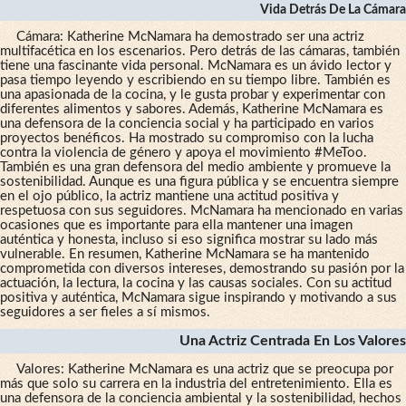
Vida Detrás De La Cámara
Cámara: Katherine McNamara ha demostrado ser una actriz
multifacética en los escenarios. Pero detrás de las cámaras, también
tiene una fascinante vida personal. McNamara es un ávido lector y
pasa tiempo leyendo y escribiendo en su tiempo libre. También es
una apasionada de la cocina, y le gusta probar y experimentar con
diferentes alimentos y sabores. Además, Katherine McNamara es
una defensora de la conciencia social y ha participado en varios
proyectos benéficos. Ha mostrado su compromiso con la lucha
contra la violencia de género y apoya el movimiento #MeToo.
También es una gran defensora del medio ambiente y promueve la
sostenibilidad. Aunque es una figura pública y se encuentra siempre
en el ojo público, la actriz mantiene una actitud positiva y
respetuosa con sus seguidores. McNamara ha mencionado en varias
ocasiones que es importante para ella mantener una imagen
auténtica y honesta, incluso si eso significa mostrar su lado más
vulnerable. En resumen, Katherine McNamara se ha mantenido
comprometida con diversos intereses, demostrando su pasión por la
actuación, la lectura, la cocina y las causas sociales. Con su actitud
positiva y auténtica, McNamara sigue inspirando y motivando a sus
seguidores a ser fieles a sí mismos.
Una Actriz Centrada En Los Valores
Valores: Katherine McNamara es una actriz que se preocupa por
más que solo su carrera en la industria del entretenimiento. Ella es
una defensora de la conciencia ambiental y la sostenibilidad, hechos