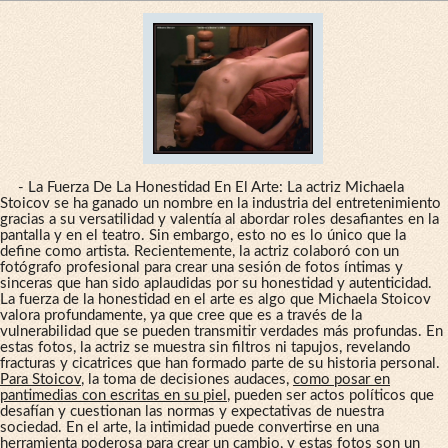
- La Fuerza De La Honestidad En El Arte: La actriz Michaela
Stoicov se ha ganado un nombre en la industria del entretenimiento
gracias a su versatilidad y valentía al abordar roles desafiantes en la
pantalla y en el teatro. Sin embargo, esto no es lo único que la
define como artista. Recientemente, la actriz colaboró con un
fotógrafo profesional para crear una sesión de fotos íntimas y
sinceras que han sido aplaudidas por su honestidad y autenticidad.
La fuerza de la honestidad en el arte es algo que Michaela Stoicov
valora profundamente, ya que cree que es a través de la
vulnerabilidad que se pueden transmitir verdades más profundas. En
estas fotos, la actriz se muestra sin filtros ni tapujos, revelando
fracturas y cicatrices que han formado parte de su historia personal.
Para Stoicov
, la toma de decisiones audaces,
como posar en
pantimedias con escritas en su piel
, pueden ser actos políticos que
desafían y cuestionan las normas y expectativas de nuestra
sociedad. En el arte, la intimidad puede convertirse en una
herramienta poderosa para crear un cambio, y estas fotos son un