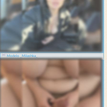
Modelo _Milashka_