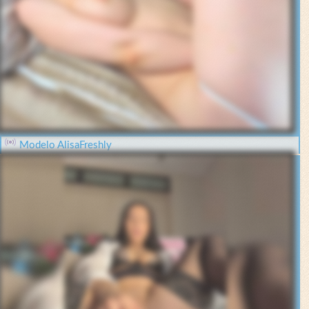
Modelo AlisaFreshly