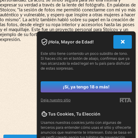
personalidad. La actriz se sintió segura para ser ella misma y
expresar su verdad a través de la lente del fotógrafo. En palabras de
Stoicov, "la sesión de fotos me permitió conectarme con mi yo más
auténtico y vulnerable, y espero que inspire a otras mujeres a hacer
lo mismo". La actriz también habló sobre su papel en la creación de
las fotos, desde elegir su ropa interior y accesorios hasta las poses
y el maquillaje. Este fue un proyecto personal para Stoicov y un
ejemplo de su fortaleza femenina y la importancia de la libertad de
expresión.
¡Hola, Mayor de Edad!
Este sitio tiene contenido un poco subidito de tono.
Si haces clic en el botón de abajo, confirmas que ya
has alcanzado la edad legal en tu país para disfrutar
de estas sorpresas.
¡Sí, ya tengo 18 o más!
Deja nuestro sitio
Tus Cookies, Tu Elección
Usamos nuestras cookies junto con algunas de
terceros para entender cómo usas el sitio y ofrecerte
anuncios que realmente te interesen. Esto se basa en
un perfil creado según tus hábitos de navegación