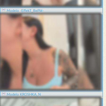
Modelo -EffekT_BePbl-
Modelo KROSHKA_N