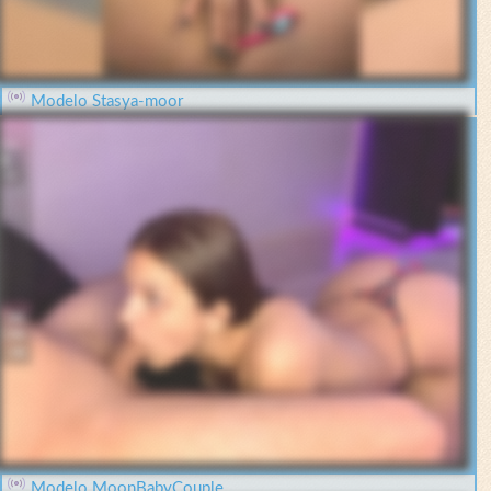
Modelo Stasya-moor
Modelo MoonBabyCouple