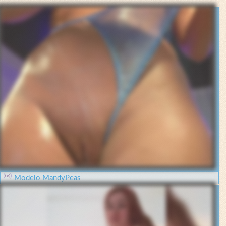
Modelo MandyPeas