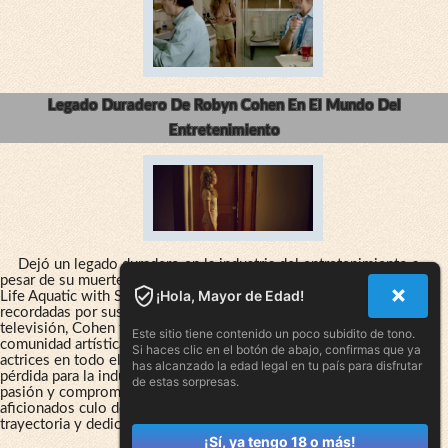
Legado Duradero De Robyn Cohen En El Mundo Del
Entretenimiento
Dejó un legado duradero en la industria del entretenimiento a
pesar de su muerte prematura. Su actuación en películas como "The
¡Hola, Mayor de Edad!
Life Aquatic with Steve Zissou" y "The Celestine Prophecy" son
recordadas por sus seguidores. Además de su carrera en el cine y la
televisión, Cohen también fue una apasionada defensora de la
Este sitio tiene contenido un poco subidito de tono.
comunidad artística y trabajó para mejorar la vida de los actores y
Si haces clic en el botón de abajo, confirmas que ya
actrices en todo el mundo. Si bien su muerte temprana fue una gran
has alcanzado la edad legal en tu país para disfrutar
pérdida para la industria, legó a sus admiradores un ejemplo de
de estas sorpresas.
pasión y compromiso por su trabajo. Robyn Cohen fotos de
aficionados culo desnudo nunca serán su verdadero legado, sino su
trayectoria y dedicación en la actuación.
¡Sí, ya tengo 18 o más!