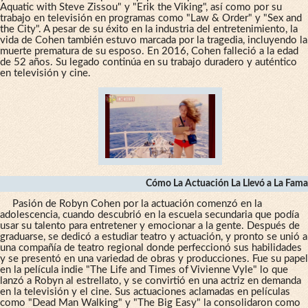
Aquatic with Steve Zissou" y "Erik the Viking", así como por su
trabajo en televisión en programas como "Law & Order" y "Sex and
the City". A pesar de su éxito en la industria del entretenimiento, la
vida de Cohen también estuvo marcada por la tragedia, incluyendo la
muerte prematura de su esposo. En 2016, Cohen falleció a la edad
de 52 años. Su legado continúa en su trabajo duradero y auténtico
en televisión y cine.
Cómo La Actuación La Llevó a La Fama
Pasión de Robyn Cohen por la actuación comenzó en la
adolescencia, cuando descubrió en la escuela secundaria que podía
usar su talento para entretener y emocionar a la gente. Después de
graduarse, se dedicó a estudiar teatro y actuación, y pronto se unió a
una compañía de teatro regional donde perfeccionó sus habilidades
y se presentó en una variedad de obras y producciones. Fue su papel
en la película indie "The Life and Times of Vivienne Vyle" lo que
lanzó a Robyn al estrellato, y se convirtió en una actriz en demanda
en la televisión y el cine. Sus actuaciones aclamadas en películas
como "Dead Man Walking" y "The Big Easy" la consolidaron como