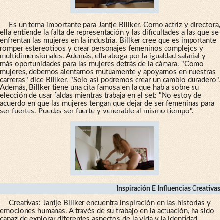
Es un tema importante para Jantje Billker. Como actriz y directora,
ella entiende la falta de representación y las dificultades a las que se
enfrentan las mujeres en la industria. Billker cree que es importante
romper estereotipos y crear personajes femeninos complejos y
multidimensionales. Además, ella aboga por la igualdad salarial y
más oportunidades para las mujeres detrás de la cámara. "Como
mujeres, debemos alentarnos mutuamente y apoyarnos en nuestras
carreras", dice Billker. "Solo así podremos crear un cambio duradero".
Además, Billker tiene una cita famosa en la que habla sobre su
elección de usar faldas mientras trabaja en el set: "No estoy de
acuerdo en que las mujeres tengan que dejar de ser femeninas para
ser fuertes. Puedes ser fuerte y venerable al mismo tiempo".
Inspiración E Influencias Creativas
Creativas: Jantje Billker encuentra inspiración en las historias y
emociones humanas. A través de su trabajo en la actuación, ha sido
capaz de explorar diferentes aspectos de la vida y la identidad