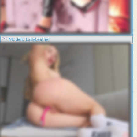
Modelo LadyLeather