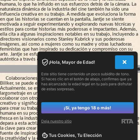
humana, lo que ha influido en sus esfuerzos detrás de la cámara. La
naturaleza dinámica de la industria del cine también ha sido una
influencia creativa en su trabajo. A medida que evoluciona la forma
en que las historias se cuentan en la pantalla, Jantje se siente
motivada a seguir experimentando y explorando nuevas técnicas y
estilos para contar historias más poderosas e impactantes. Además,
ella cita a algunas inspiraciones notables en su trabajo, incluyendo a
directores visionarios como Stanley Kubrick y sus poderosas
imágenes, así como a mujeres como su madre y otras luchadoras
feministas que han inspirado su dedicación y compromiso con su
arte. Jantje se esfuerza por crear una experiencia emocional
auténtica a través de su trabajo creativo.
¡Hola, Mayor de Edad!
Futuros Proyectos Y Colaboraciones
Este sitio tiene contenido un poco subidito de tono.
Colaboraciones: En cuanto a los futuros proyectos de Jantje
Si haces clic en el botón de abajo, confirmas que ya
Billker, se puede esperar ver más de su trabajo detrás de la cámara.
has alcanzado la edad legal en tu país para disfrutar
Actualmente, se está preparando para dirigir un cortometraje y un
de estas sorpresas.
largometraje en un futuro cercano. También tiene planes de
colaborar con otros cineastas y artistas para crear contenido
creativo y significativo. Jantje Billker se inspira en la vida cotidiana
¡Sí, ya tengo 18 o más!
para crear su trabajo y también valora la colaboración y la conexión
humana en su proceso creativo. Con su voz única y perspectiva
fresca en la industria del cine, es emocionante ver lo que el futuro le
Deja nuestro sitio
depara a esta actriz convertida en cineasta. como "La autenticidad es
la clave para crear un trabajo significativo" y "La vida misma es una
fuente de inspiración inagotable" son indicativos de su enfoque en
Tus Cookies, Tu Elección
la creatividad y la exploración. *Sugerir sobre su ropa interior no es