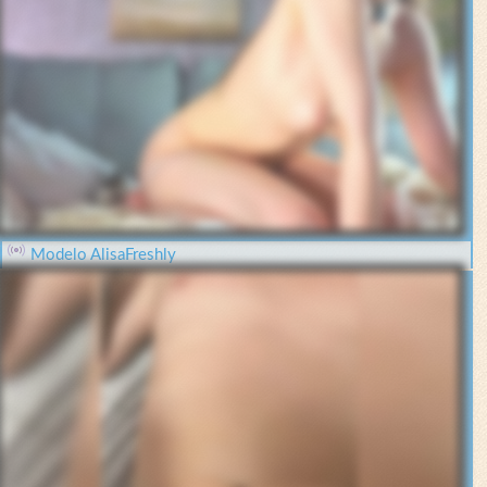
Modelo AlisaFreshly