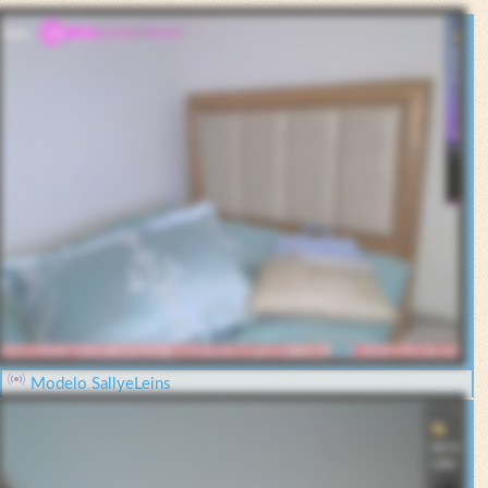
Modelo SallyeLeins