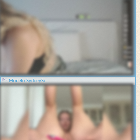
Modelo SydneySi