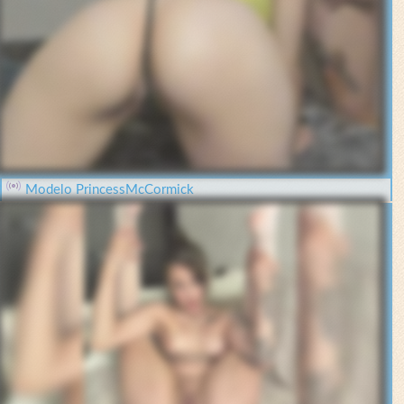
Modelo PrincessMcCormick