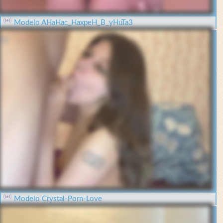
Modelo AHaHac_HaxpeH_B_yHuTa3
Modelo Crystal-Porn-Love