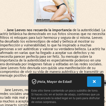
- Jane Leeves nos recuerda la importancia
de la autenticidad. La
actriz británica ha demostrado en sus fotos sinceras que no necesita
filtros ni retoques para lucir hermosa y segura de sí misma. Leeves
ha desafiado los estereotipos de edad y belleza al mostrar su
imperfección y vulnerabilidad, lo que ha inspirado a muchas
personas a ser auténticas y valorar su verdadera belleza. La actriz ha
afirmado en varias que ha llegado a aceptar sus defectos y no
necesita parecer perfecta para ser feliz. Su mensaje sobre la
importancia de la autenticidad es especialmente poderoso en una
era dominada por imágenes falsas y editadas en las redes sociales.
Jane Leeves foto desnuda son quizás una manifestación de su
compromiso de vivir su vida de manera auténtica y de transmitir un
mensaje positivo a sus seguidores.
¡Hola, Mayor de Edad!
Impacto — La Historia Detrás De Las Fotos
Jane Leeves, reconocida actriz británica, ha compartido en sus
Este sitio tiene contenido un poco subidito de tono.
redes sociales una serie de fotos honestas y sin filtros, mostrando
Si haces clic en el botón de abajo, confirmas que ya
su lado más real y vulnerable. Estas imágenes no solo han inspirado
has alcanzado la edad legal en tu país para disfrutar
a muchos a aceptar sus imperfecciones, sino que también han tenido
de estas sorpresas.
un impacto significativo en la discusión sobre los estándares de