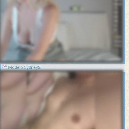
Modelo SydneySi