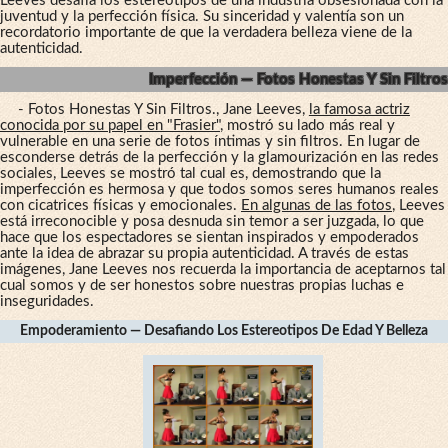
Leeves desafía los estereotipos de una industria obsesionada con la
juventud y la perfección física. Su sinceridad y valentía son un
recordatorio importante de que la verdadera belleza viene de la
autenticidad.
Imperfección — Fotos Honestas Y Sin Filtros
- Fotos Honestas Y Sin Filtros., Jane Leeves,
la famosa actriz
conocida por su papel en "Frasier"
, mostró su lado más real y
vulnerable en una serie de fotos íntimas y sin filtros. En lugar de
esconderse detrás de la perfección y la glamourización en las redes
sociales, Leeves se mostró tal cual es, demostrando que la
imperfección es hermosa y que todos somos seres humanos reales
con cicatrices físicas y emocionales.
En algunas de las fotos
, Leeves
está irreconocible y posa desnuda sin temor a ser juzgada, lo que
hace que los espectadores se sientan inspirados y empoderados
ante la idea de abrazar su propia autenticidad. A través de estas
imágenes, Jane Leeves nos recuerda la importancia de aceptarnos tal
cual somos y de ser honestos sobre nuestras propias luchas e
inseguridades.
Empoderamiento — Desafiando Los Estereotipos De Edad Y Belleza