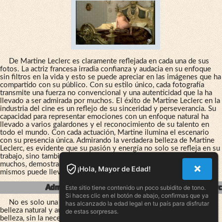
De Martine Leclerc es claramente reflejada en cada una de sus
fotos. La actriz francesa irradia confianza y audacia en su enfoque
sin filtros en la vida y esto se puede apreciar en las imágenes que ha
compartido con su público. Con su estilo único, cada fotografía
transmite una fuerza no convencional y una autenticidad que la ha
llevado a ser admirada por muchos. El éxito de Martine Leclerc en la
industria del cine es un reflejo de su sinceridad y perseverancia. Su
capacidad para representar emociones con un enfoque natural ha
llevado a varios galardones y el reconocimiento de su talento en
todo el mundo. Con cada actuación, Martine ilumina el escenario
con su presencia única. Admirando la verdadera belleza de Martine
Leclerc, es evidente que su pasión y energía no solo se refleja en su
trabajo, sino también en su vida cotidiana. Ella es un modelo para
muchos, demostrando cómo ser auténticos y fieles a nosotros
¡Hola, Mayor de Edad!
mismos puede llevarnos al éxito en todos los aspectos de la vida.
Este sitio tiene contenido un poco subidito de tono.
Admirando La Verdadera Belleza De Martine Leclerc
Si haces clic en el botón de abajo, confirmas que ya
No es solo una actriz talentosa, sino también una mujer de
has alcanzado la edad legal en tu país para disfrutar
belleza natural y auténtica. Sus fotos sinceras reflejan su verdadera
de estas sorpresas.
belleza, sin la necesidad de filtros o ediciones excesivas. Admirarla