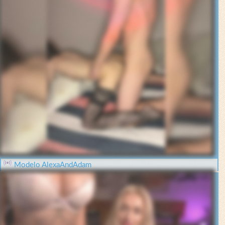
Modelo AlexaAndAdam