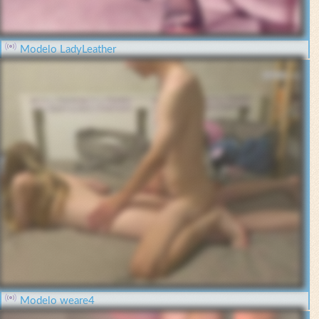
Modelo LadyLeather
Modelo weare4