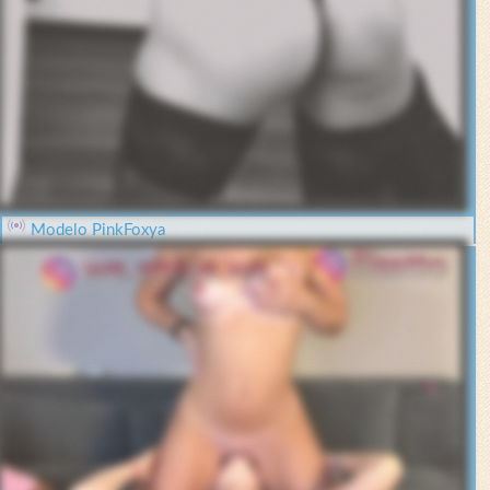
Modelo PinkFoxya