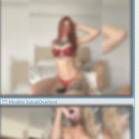
Modelo SukubOverlord