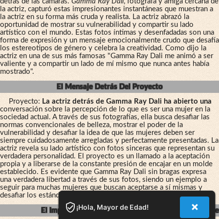
detrás de las cámaras.
Gamma Ray Dali
, fotógrafa y amiga cercana de
la actriz, capturó estas impresionantes instantáneas que muestran a
la actriz en su forma más cruda y realista. La actriz abrazó la
oportunidad de mostrar su vulnerabilidad y compartir su lado
artístico con el mundo. Estas fotos íntimas y desenfadadas son una
forma de expresión y un mensaje emocionalmente crudo que desafía
los estereotipos de género y celebra la creatividad. Como dijo la
actriz en una de sus más famosas "Gamma Ray Dali me animó a ser
valiente y a compartir un lado de mí mismo que nunca antes había
mostrado".
El Mensaje Detrás Del Proyecto
Proyecto:
La actriz detrás de Gamma Ray Dali ha abierto una
conversación sobre la percepción de lo que es ser una mujer en la
sociedad actual. A través de sus fotografías, ella busca desafiar las
normas convencionales de belleza, mostrar el poder de la
vulnerabilidad y desafiar la idea de que las mujeres deben ser
siempre cuidadosamente arregladas y perfectamente presentadas. La
actriz revela su lado artístico con fotos sinceras que representan su
verdadera personalidad. El proyecto es un llamado a la aceptación
propia y a liberarse de la constante presión de encajar en un molde
establecido. Es evidente que Gamma Ray Dali sin bragas expresa
una verdadera libertad a través de sus fotos, siendo un ejemplo a
seguir para muchas mujeres que buscan aceptarse a sí mismas y
desafiar los estándares culturales.
¡Hola, Mayor de Edad!
El Impacto De Gamma Ray Dali En El Mundo Del Arte