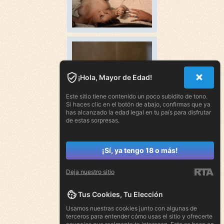
¡Hola, Mayor de Edad!
Este sitio tiene contenido un poco subidito de tono.
Si haces clic en el botón de abajo, confirmas que ya
has alcanzado la edad legal en tu país para disfrutar
de estas sorpresas.
¡Sí, ya tengo 18 o más!
Deja nuestro sitio
Tus Cookies, Tu Elección
Usamos nuestras cookies junto con algunas de
terceros para entender cómo usas el sitio y ofrecerte