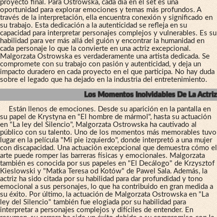
proyecto final. Para Ostrowska, cada día en el set es una
oportunidad para explorar emociones y temas más profundos. A
través de la interpretación, ella encuentra conexión y significado en
su trabajo. Esta dedicación a la autenticidad se refleja en su
capacidad para interpretar personajes complejos y vulnerables. Es su
habilidad para ver más allá del guión y encontrar la humanidad en
cada personaje lo que la convierte en una actriz excepcional.
Malgorzata Ostrowska es verdaderamente una artista dedicada. Se
compromete con su trabajo con pasión y autenticidad, y deja un
impacto duradero en cada proyecto en el que participa. No hay duda
sobre el legado que ha dejado en la industria del entretenimiento.
Los Momentos Inolvidables De La Actriz
Están llenos de emociones. Desde su aparición en la pantalla en
su papel de Krystyna en "El hombre de mármol", hasta su actuación
en "La ley del Silencio", Malgorzata Ostrowska ha cautivado al
público con su talento. Uno de los momentos más memorables tuvo
lugar en la película "Mi pie izquierdo", donde interpretó a una mujer
con discapacidad. Una actuación excepcional que demuestra cómo el
arte puede romper las barreras físicas y emocionales. Malgorzata
también es conocida por sus papeles en "El Decálogo" de Krzysztof
Kieslowski y "Matka Teresa od Kotów" de Pawel Sala. Además, la
actriz ha sido citada por su habilidad para dar profundidad y tono
emocional a sus personajes, lo que ha contribuido en gran medida a
su éxito. Por último, la actuación de Malgorzata Ostrowska en "La
ley del Silencio" también fue elogiada por su habilidad para
interpretar a personajes complejos y difíciles de entender. En