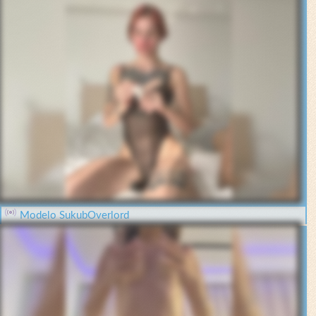
Modelo SukubOverlord