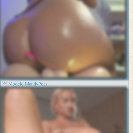
Modelo MandyPeas