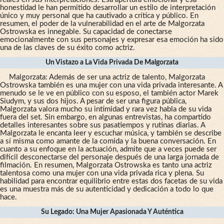
honestidad le han permitido desarrollar un estilo de interpretación
único y muy personal que ha cautivado a crítica y público. En
resumen, el poder de la vulnerabilidad en el arte de Malgorzata
Ostrowska es innegable. Su capacidad de conectarse
emocionalmente con sus personajes y expresar esa emoción ha sido
una de las claves de su éxito como actriz.
Un Vistazo a La Vida Privada De Malgorzata
Malgorzata: Además de ser una actriz de talento, Malgorzata
Ostrowska también es una mujer con una vida privada interesante. A
menudo se le ve en público con su esposo, el también actor Marek
Siudym, y sus dos hijos. A pesar de ser una figura pública,
Malgorzata valora mucho su intimidad y rara vez habla de su vida
fuera del set. Sin embargo, en algunas entrevistas, ha compartido
detalles interesantes sobre sus pasatiempos y rutinas diarias. A
Malgorzata le encanta leer y escuchar música, y también se describe
a sí misma como amante de la comida y la buena conversación. En
cuanto a su enfoque en la actuación, admite que a veces puede ser
difícil desconectarse del personaje después de una larga jornada de
filmación. En resumen, Malgorzata Ostrowska es tanto una actriz
talentosa como una mujer con una vida privada rica y plena. Su
habilidad para encontrar equilibrio entre estas dos facetas de su vida
es una muestra más de su autenticidad y dedicación a todo lo que
hace.
Su Legado: Una Mujer Apasionada Y Auténtica