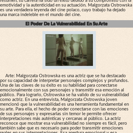
resumen, su carrera ha sido un éxito debido a su compromiso con la
emotividad y la autenticidad en su actuación. Malgorzata Ostrowska
es una verdadera leyenda del cine polaco, cuyo trabajo ha dejado
una marca indeleble en el mundo del cine.
El Poder De La Vulnerabilidad En Su Arte
Arte: Malgorzata Ostrowska es una actriz que se ha destacado
por su capacidad de interpretar personajes complejos y profundos.
Una de las claves de su éxito es su habilidad para conectarse
emocionalmente con sus personajes y transmitir esa emoción al
público. Para lograrlo, Ostrowska se ha valido de su vulnerabilidad
como actriz. En una entrevista, Malgorzata Ostrowska joven
mencionó que la vulnerabilidad es una herramienta fundamental en
su arte. Para ella, el hecho de poder conectarse con las emociones
de sus personajes y expresarlas sin temor le permite ofrecer
interpretaciones más auténticas y cercanas al público. La actriz
reconoce que mostrar esa vulnerabilidad no siempre es fácil, pero
también sabe que es necesario para poder transmitir emociones
reales en sus interpretaciones. Esa apertura emocional y esa