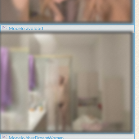
Modelo avolood
Modelo YourDreamWoman