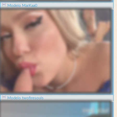
Modelo MarKaa0
Modelo twofiresouls