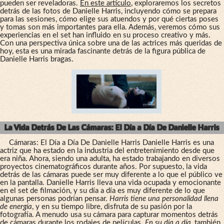
pueden ser reveladoras.
En este artículo
, exploraremos los secretos
detrás de las fotos de Danielle Harris, incluyendo cómo se prepara
para las sesiones, cómo elige sus atuendos y por qué ciertas poses
y tomas son más importantes para ella. Además, veremos cómo sus
experiencias en el set han influido en su proceso creativo y más.
Con una perspectiva única sobre una de las actrices más queridas de
hoy, esta es una mirada fascinante detrás de la figura pública de
Danielle Harris bragas.
La Vida Detrás De Las Cámaras: El Día a Día De Danielle Harris
Cámaras: El Día a Día De Danielle Harris Danielle Harris es una
actriz que ha estado en la industria del entretenimiento desde que
era niña. Ahora, siendo una adulta, ha estado trabajando en diversos
proyectos cinematográficos durante años. Por supuesto, la vida
detrás de las cámaras puede ser muy diferente a lo que el público ve
en la pantalla. Danielle Harris lleva una vida ocupada y emocionante
en el set de filmación, y su día a día es muy diferente de lo que
algunas personas podrían pensar.
Harris tiene una personalidad llena
de energía
, y en su tiempo libre, disfruta de su pasión por la
fotografía. A menudo usa su cámara para capturar momentos detrás
de cámaras durante los rodajes de películas.
En su día a día
, también