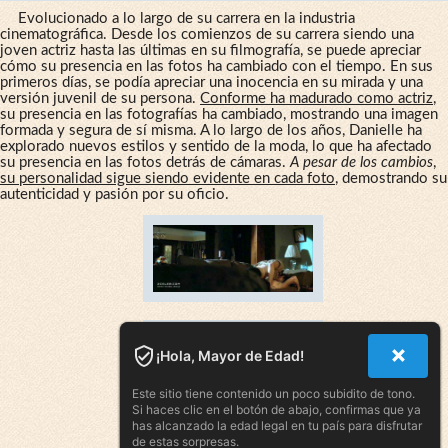
Evolucionado a lo largo de su carrera en la industria
cinematográfica. Desde los comienzos de su carrera siendo una
joven actriz hasta las últimas en su filmografía, se puede apreciar
cómo su presencia en las fotos ha cambiado con el tiempo. En sus
primeros días, se podía apreciar una inocencia en su mirada y una
versión juvenil de su persona.
Conforme ha madurado como actriz
,
su presencia en las fotografías ha cambiado, mostrando una imagen
formada y segura de sí misma. A lo largo de los años, Danielle ha
explorado nuevos estilos y sentido de la moda, lo que ha afectado
su presencia en las fotos detrás de cámaras.
A pesar de los cambios
,
su personalidad sigue siendo evidente en cada foto
, demostrando su
autenticidad y pasión por su oficio.
¡Hola, Mayor de Edad!
Este sitio tiene contenido un poco subidito de tono.
Si haces clic en el botón de abajo, confirmas que ya
has alcanzado la edad legal en tu país para disfrutar
de estas sorpresas.