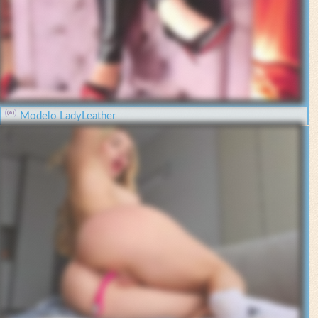
Modelo LadyLeather