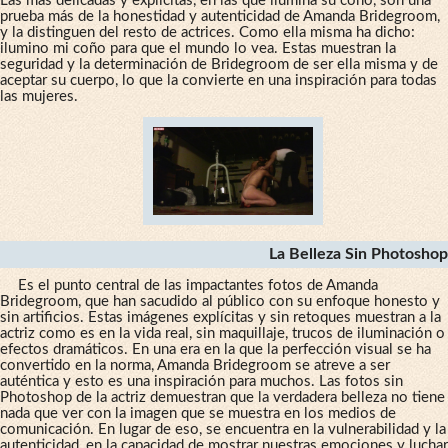
Las más delicadas y explícitas, en las que ilumina su coño, son una
prueba más de la honestidad y autenticidad de Amanda Bridegroom,
y la distinguen del resto de actrices. Como ella misma ha dicho:
ilumino mi coño para que el mundo lo vea. Estas muestran la
seguridad y la determinación de Bridegroom de ser ella misma y de
aceptar su cuerpo, lo que la convierte en una inspiración para todas
las mujeres.
La Belleza Sin Photoshop
Es el punto central de las impactantes fotos de Amanda
Bridegroom, que han sacudido al público con su enfoque honesto y
sin artificios. Estas imágenes explícitas y sin retoques muestran a la
actriz como es en la vida real, sin maquillaje, trucos de iluminación o
efectos dramáticos. En una era en la que la perfección visual se ha
convertido en la norma, Amanda Bridegroom se atreve a ser
auténtica y esto es una inspiración para muchos. Las fotos sin
Photoshop de la actriz demuestran que la verdadera belleza no tiene
nada que ver con la imagen que se muestra en los medios de
comunicación. En lugar de eso, se encuentra en la vulnerabilidad y la
autenticidad, en la capacidad de mostrar nuestras emociones y luchar