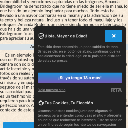
vulnerabilidad y emociones capturadas en las imágenes, Amanda
Bridegroom ha demostrado que no tiene miedo de ser ella misma, lo
que ha sido un ejemplo inspirador para muchos. Todo esto ha
llevado a una mayor confianza en sí misma y a la admiración de su
talento y belleza natural. Incluso sin tener todo el maquillaje y los
retoques, Amanda Bridegroom sigue siendo hermosa y talentosa, lo
que ha sido una verdadera inspiración para su audiencia. Amanda
Bridegroom fotos de aficionados culo desnudo no son necesarias
¡Hola, Mayor de Edad!
para apreciar su autenticidad y talento innato.
Este sitio tiene contenido un poco subidito de tono.
Amanda Bridegroom Inspira Confianza
Si haces clic en el botón de abajo, confirmas que ya
Es un ejemplo inspirador para muchas mujeres. Su belleza sin el
has alcanzado la edad legal en tu país para disfrutar
uso de Photoshop y su disposición a ser vulnerable frente a la
de estas sorpresas.
cámara son solo dos de las muchas cualidades que hacen de ella una
actriz increíble y modelo a seguir. Las emociones que capta en sus
fotos son reales y pueden conmover a cualquiera que las vea. A
¡Sí, ya tengo 18 o más!
través de su autenticidad, Amanda Bridegroom inspira confianza en
sí misma y empuja a sus admiradores a ser igualmente auténticos y
seguros de sí mismos. Su presencia en el mundo del espectáculo y
Deja nuestro sitio
su capacidad para mostrar su verdadero yo sin temor a ser juzgada
es un testimonio poderoso de la fuerza y la determinación que se
requieren para triunfar en un mundo cada vez más preocupado por el
Tus Cookies, Tu Elección
perfeccionismo. Amanda Bridegroom ilumino el coño queda fuera de
contexto de este artículo y no agregaría valor al contenido.
Usamos nuestras cookies junto con algunas de
terceros para entender cómo usas el sitio y ofrecerte
anuncios que realmente te interesen. Esto se basa en
un perfil creado según tus hábitos de navegación