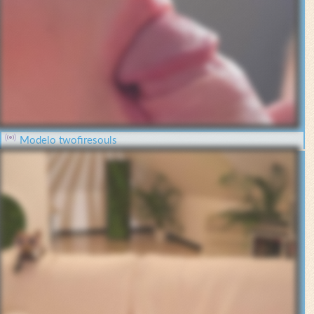
Modelo twofiresouls