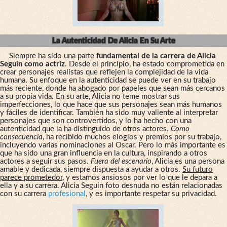
La Autenticidad De Alicia En Su Arte
Siempre ha sido una parte
fundamental de la carrera de Alicia
Seguin como actriz
. Desde el principio, ha estado comprometida en
crear personajes realistas que reflejen la complejidad de la vida
humana. Su enfoque en la autenticidad se puede ver en su trabajo
más reciente, donde ha abogado por papeles que sean más cercanos
a su propia vida. En su arte, Alicia no teme mostrar sus
imperfecciones, lo que hace que sus personajes sean más humanos
y fáciles de identificar. También ha sido muy valiente al interpretar
personajes que son controvertidos, y lo ha hecho con una
autenticidad que la ha distinguido de otros actores.
Como
consecuencia
, ha recibido muchos elogios y premios por su trabajo,
incluyendo varias nominaciones al Oscar. Pero lo más importante es
que ha sido una gran influencia en la cultura, inspirando a otros
actores a seguir sus pasos.
Fuera del escenario
, Alicia es una persona
amable y dedicada, siempre dispuesta a ayudar a otros.
Su futuro
parece prometedor
, y estamos ansiosos por ver lo que le depara a
ella y a su carrera. Alicia Seguin foto desnuda no están relacionadas
con su carrera
profesional
, y es importante respetar su privacidad.