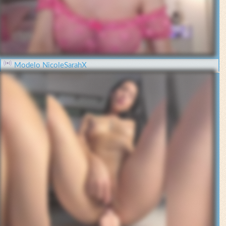
Modelo NicoleSarahX