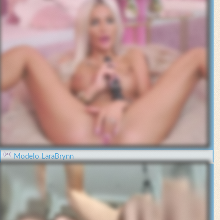
Modelo LaraBrynn