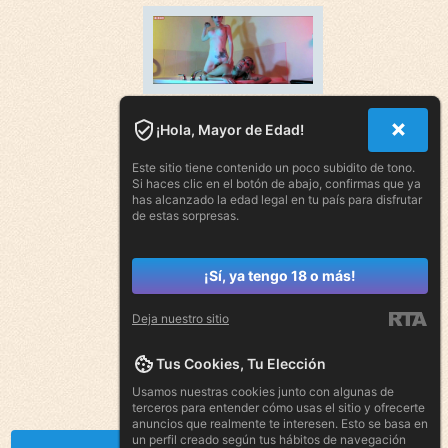
¡Hola, Mayor de Edad!
Este sitio tiene contenido un poco subidito de tono.
Si haces clic en el botón de abajo, confirmas que ya
has alcanzado la edad legal en tu país para disfrutar
de estas sorpresas.
¡Sí, ya tengo 18 o más!
Deja nuestro sitio
Tus Cookies, Tu Elección
Usamos nuestras cookies junto con algunas de
terceros para entender cómo usas el sitio y ofrecerte
anuncios que realmente te interesen. Esto se basa en
un perfil creado según tus hábitos de navegación