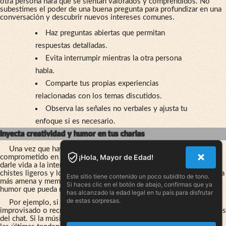
otra persona hará que se sientan valorados y comprendidos. No
subestimes el poder de una buena pregunta para profundizar en una
conversación y descubrir nuevos intereses comunes.
Haz preguntas abiertas que permitan
respuestas detalladas.
Evita interrumpir mientras la otra persona
habla.
Comparte tus propias experiencias
relacionadas con los temas discutidos.
Observa las señales no verbales y ajusta tu
enfoque si es necesario.
Inyecta creatividad y humor en tus charlas
Una vez que hayas identificado temas de interés mutuo y estés
¡Hola, Mayor de Edad!
comprometido en una conversación equilibrada, es momento de
darle vida a la interacción con un poco de creatividad y humor. Los
chistes ligeros y los comentarios ingeniosos hacen que la charla sea
Este sitio tiene contenido un poco subidito de tono.
más amena y memorable. Siempre respeta los límites y evita el
Si haces clic en el botón de abajo, confirmas que ya
humor que pueda resultar ofensivo.
has alcanzado la edad legal en tu país para disfrutar
de estas sorpresas.
Por ejemplo, si ambos disfrutan del cine, invéntense un guion
improvisado o recreen las escenas de sus películas favoritas a través
del chat. Si la música es su pasión, compartan playlists o critiquen