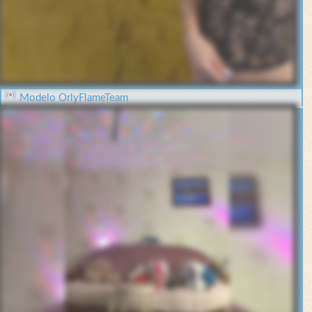
Modelo OrlyFlameTeam