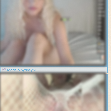
Modelo SydneySi