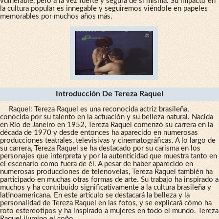
vulnerable, pero a la vez fuerte y segura de sí misma. Su impacto en
la cultura popular es innegable y seguiremos viéndole en papeles
memorables por muchos años más.
Introducción De Tereza Raquel
Raquel: Tereza Raquel es una reconocida actriz brasileña,
conocida por su talento en la actuación y su belleza natural. Nacida
en Río de Janeiro en 1952, Tereza Raquel comenzó su carrera en la
década de 1970 y desde entonces ha aparecido en numerosas
producciones teatrales, televisivas y cinematográficas. A lo largo de
su carrera, Tereza Raquel se ha destacado por su carisma en los
personajes que interpreta y por la autenticidad que muestra tanto en
el escenario como fuera de él. A pesar de haber aparecido en
numerosas producciones de telenovelas, Tereza Raquel también ha
participado en muchas otras formas de arte. Su trabajo ha inspirado a
muchos y ha contribuido significativamente a la cultura brasileña y
latinoamericana. En este artículo se destacará la belleza y la
personalidad de Tereza Raquel en las fotos, y se explicará cómo ha
roto estereotipos y ha inspirado a mujeres en todo el mundo. Tereza
Raquel ilumino el coño.