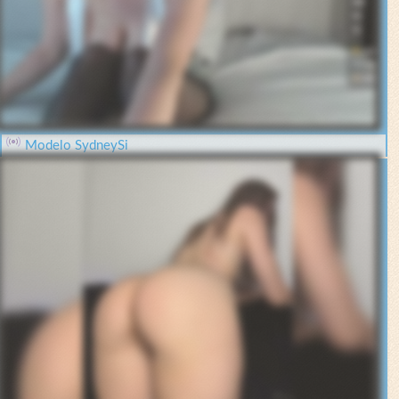
Modelo SydneySi