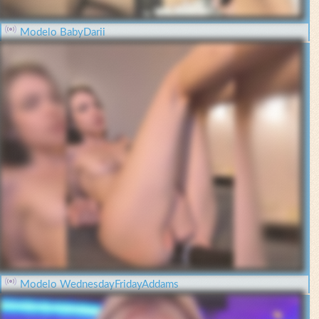
Modelo BabyDarii
Modelo WednesdayFridayAddams