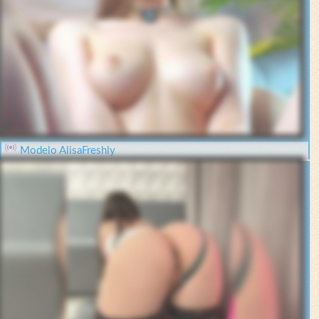
Modelo AlisaFreshly