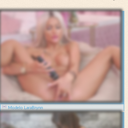
Modelo LaraBrynn