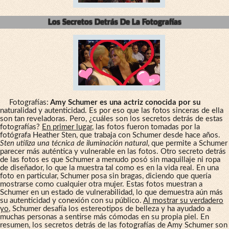
Los Secretos Detrás De La Fotografías
Fotografías:
Amy Schumer es una actriz conocida por su
naturalidad y autenticidad. Es por eso que las fotos sinceras de ella
son tan reveladoras. Pero, ¿cuáles son los secretos detrás de estas
fotografías?
En primer lugar
, las fotos fueron tomadas por la
fotógrafa Heather Sten, que trabaja con Schumer desde hace años.
Sten utiliza una técnica de iluminación natural
, que permite a Schumer
parecer más auténtica y vulnerable en las fotos. Otro secreto detrás
de las fotos es que Schumer a menudo posó sin maquillaje ni ropa
de diseñador, lo que la muestra tal como es en la vida real. En una
foto en particular, Schumer posa sin bragas, diciendo que quería
mostrarse como cualquier otra mujer. Estas fotos muestran a
Schumer en un estado de vulnerabilidad, lo que demuestra aún más
su autenticidad y conexión con su público.
Al mostrar su verdadero
yo
, Schumer desafía los estereotipos de belleza y ha ayudado a
muchas personas a sentirse más cómodas en su propia piel. En
resumen, los secretos detrás de las fotografías de Amy Schumer son