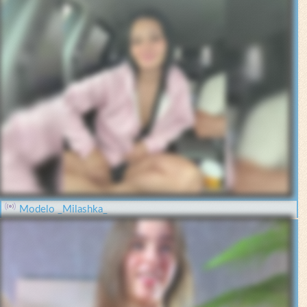
Modelo _Milashka_