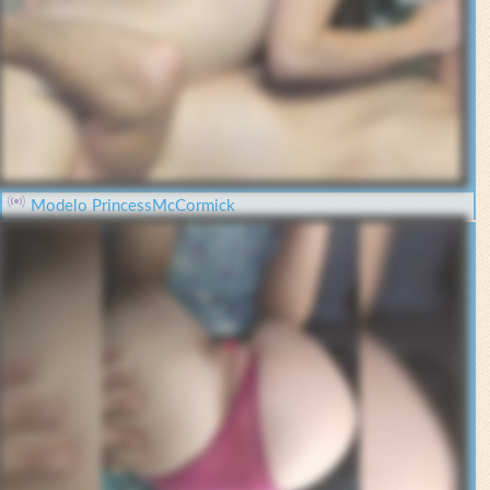
Modelo PrincessMcCormick