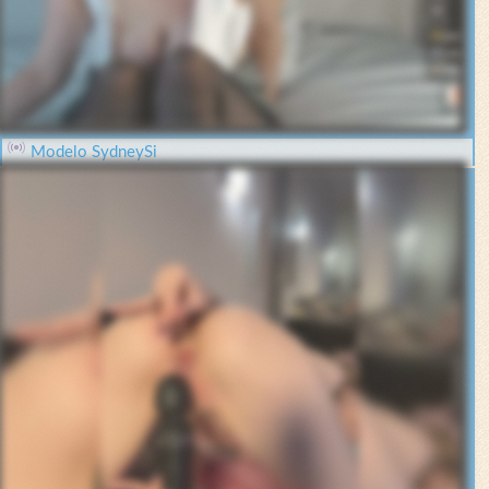
Modelo SydneySi