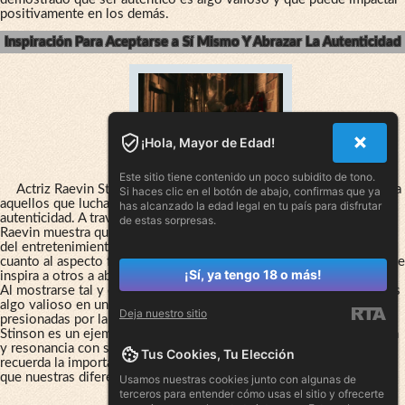
positivamente en los demás.
Inspiración Para Aceptarse a Sí Mismo Y Abrazar La Autenticidad
¡Hola, Mayor de Edad!
Este sitio tiene contenido un poco subidito de tono.
Actriz Raevin Stinson sin bragas es una fuente de inspiración para
Si haces clic en el botón de abajo, confirmas que ya
aquellos que luchan por aceptarse a si mismos y abrazar su
has alcanzado la edad legal en tu país para disfrutar
autenticidad. A través de sus fotos auténticas y su historia única,
de estas sorpresas.
Raevin muestra que es posible ser fiel a uno mismo en la industria
del entretenimiento a pesar de las expectativas de la sociedad en
cuanto al aspecto físico. Su mensaje es poderoso y alentador, ya que
¡Sí, ya tengo 18 o más!
inspira a otros a abrazar su individualidad y no temer ser diferentes.
Al mostrarse tal y como es, Raevin demuestra que la autenticidad es
algo valioso en un mundo donde muchas celebridades se sienten
Deja nuestro sitio
presionadas por la imagen que proyectan. En resumen, Raevin
Stinson es un ejemplo a seguir para aquellos que buscan aceptación
y resonancia con su propia personalidad. Su autenticidad nos
Tus Cookies, Tu Elección
recuerda la importancia de ser fieles a nosotros mismos y esperar
que nuestras diferencias sean celebradas, no rechazadas.
Usamos nuestras cookies junto con algunas de
terceros para entender cómo usas el sitio y ofrecerte