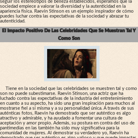
seguir los estereotipos de belleza establecidos, esperamos que la
sociedad empiece a valorar la diversidad y la autenticidad en la
apariencia física. Raevin Stinson es un ejemplo inspirador de cómo
puedes luchar contra las expectativas de la sociedad y abrazar tu
autenticidad.
El Impacto Positivo De Las Celebridades Que Se Muestran Tal Y
Como Son
Tiene en la sociedad que las celebridades se muestren tal y como
son no puede subestimarse. Raevin Stinson, una actriz que ha
luchado contra las expectativas de la industria del entretenimiento
en cuanto a su aspecto, ha sido una gran inspiración para muchos al
mostrarse fiel a sí misma y a su personalidad única. A través de sus
auténticas fotos, Raevin ha demostrado que ser auténtico es algo
atractivo y admirable, y ha ayudado a fomentar una cultura de
aceptación y amor propio. Además, su postura en contra del uso de
pantimedias en las también ha sido muy significativa para la
comunidad de mujeres. Al demostrar su verdadero yo, Raevin ha
demostrado que ser auténtico es algo valioso y que puede impactar