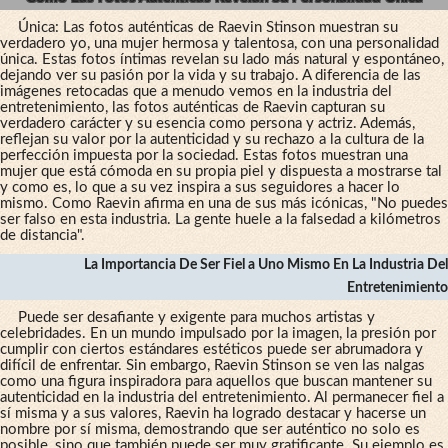
Única: Las fotos auténticas de Raevin Stinson muestran su
verdadero yo, una mujer hermosa y talentosa, con una personalidad
única. Estas fotos íntimas revelan su lado más natural y espontáneo,
dejando ver su pasión por la vida y su trabajo. A diferencia de las
imágenes retocadas que a menudo vemos en la industria del
entretenimiento, las fotos auténticas de Raevin capturan su
verdadero carácter y su esencia como persona y actriz. Además,
reflejan su valor por la autenticidad y su rechazo a la cultura de la
perfección impuesta por la sociedad. Estas fotos muestran una
mujer que está cómoda en su propia piel y dispuesta a mostrarse tal
y como es, lo que a su vez inspira a sus seguidores a hacer lo
mismo. Como Raevin afirma en una de sus más icónicas, "No puedes
ser falso en esta industria. La gente huele a la falsedad a kilómetros
de distancia".
La Importancia De Ser Fiel a Uno Mismo En La Industria Del
Entretenimiento
Puede ser desafiante y exigente para muchos artistas y
celebridades. En un mundo impulsado por la imagen, la presión por
cumplir con ciertos estándares estéticos puede ser abrumadora y
difícil de enfrentar. Sin embargo, Raevin Stinson se ven las nalgas
como una figura inspiradora para aquellos que buscan mantener su
autenticidad en la industria del entretenimiento. Al permanecer fiel a
sí misma y a sus valores, Raevin ha logrado destacar y hacerse un
nombre por sí misma, demostrando que ser auténtico no solo es
posible, sino que también puede ser muy gratificante. Su ejemplo es