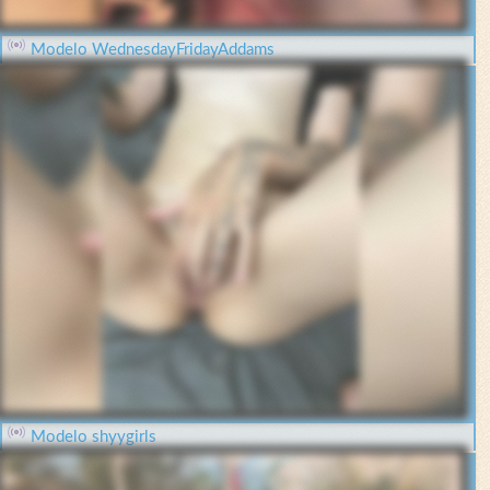
Modelo WednesdayFridayAddams
Modelo shyygirls