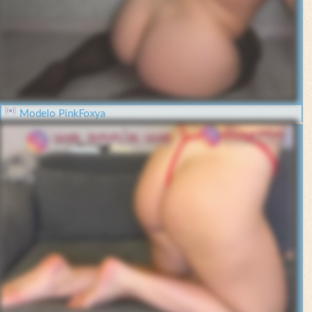
Modelo PinkFoxya