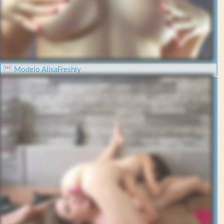
Modelo AlisaFreshly