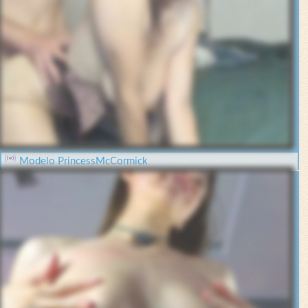
Modelo PrincessMcCormick