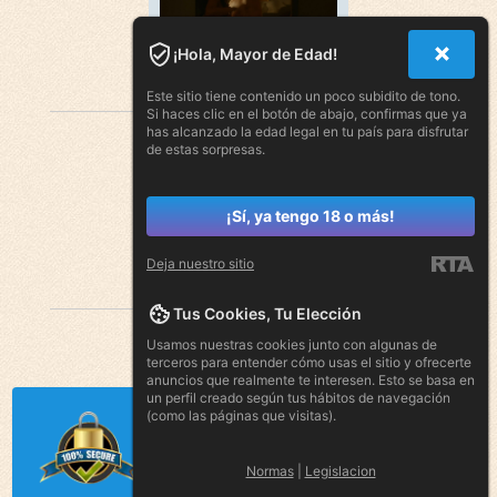
¡Hola, Mayor de Edad!
Este sitio tiene contenido un poco subidito de tono.
Si haces clic en el botón de abajo, confirmas que ya
has alcanzado la edad legal en tu país para disfrutar
de estas sorpresas.
¡Sí, ya tengo 18 o más!
Deja nuestro sitio
Tus Cookies, Tu Elección
Usamos nuestras cookies junto con algunas de
terceros para entender cómo usas el sitio y ofrecerte
anuncios que realmente te interesen. Esto se basa en
un perfil creado según tus hábitos de navegación
(como las páginas que visitas).
Normas
|
Legislacion