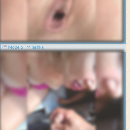
Modelo _Milashka_