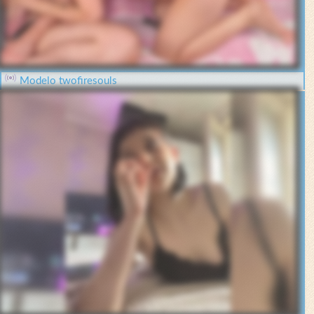
Modelo twofiresouls