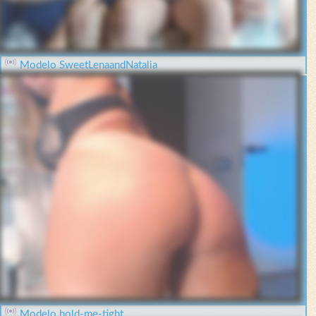
Modelo SweetLenaandNatalia
Modelo hold-me-tight