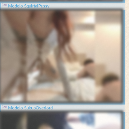
Modelo SquirtalPussy
Modelo SukubOverlord