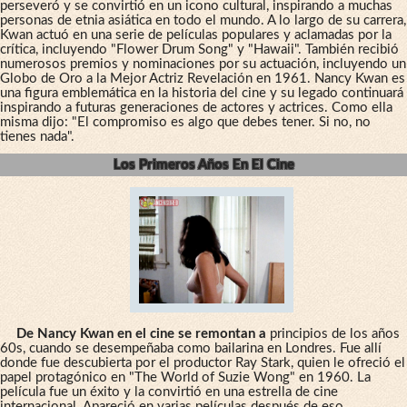
perseveró y se convirtió en un icono cultural, inspirando a muchas
personas de etnia asiática en todo el mundo. A lo largo de su carrera,
Kwan actuó en una serie de películas populares y aclamadas por la
crítica, incluyendo "Flower Drum Song" y "Hawaii". También recibió
numerosos premios y nominaciones por su actuación, incluyendo un
Globo de Oro a la Mejor Actriz Revelación en 1961. Nancy Kwan es
una figura emblemática en la historia del cine y su legado continuará
inspirando a futuras generaciones de actores y actrices. Como ella
misma dijo: "El compromiso es algo que debes tener. Si no, no
tienes nada".
Los Primeros Años En El Cine
De Nancy Kwan en el cine se remontan a
principios de los años
60s, cuando se desempeñaba como bailarina en Londres. Fue allí
donde fue descubierta por el productor Ray Stark, quien le ofreció el
papel protagónico en "The World of Suzie Wong" en 1960. La
película fue un éxito y la convirtió en una estrella de cine
internacional.
Apareció en varias películas después de eso
,