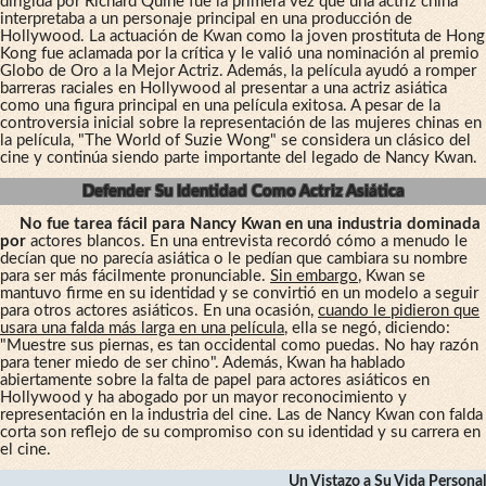
dirigida por Richard Quine fue la primera vez que una actriz china
interpretaba a un personaje principal en una producción de
Hollywood. La actuación de Kwan como la joven prostituta de Hong
Kong fue aclamada por la crítica y le valió una nominación al premio
Globo de Oro a la Mejor Actriz. Además, la película ayudó a romper
barreras raciales en Hollywood al presentar a una actriz asiática
como una figura principal en una película exitosa. A pesar de la
controversia inicial sobre la representación de las mujeres chinas en
la película, "The World of Suzie Wong" se considera un clásico del
cine y continúa siendo parte importante del legado de Nancy Kwan.
Defender Su Identidad Como Actriz Asiática
No fue tarea fácil para Nancy Kwan en una industria dominada
por
actores blancos. En una entrevista recordó cómo a menudo le
decían que no parecía asiática o le pedían que cambiara su nombre
para ser más fácilmente pronunciable.
Sin embargo
, Kwan se
mantuvo firme en su identidad y se convirtió en un modelo a seguir
para otros actores asiáticos. En una ocasión,
cuando le pidieron que
usara una falda más larga en una película
, ella se negó, diciendo:
"Muestre sus piernas, es tan occidental como puedas. No hay razón
para tener miedo de ser chino". Además, Kwan ha hablado
abiertamente sobre la falta de papel para actores asiáticos en
Hollywood y ha abogado por un mayor reconocimiento y
representación en la industria del cine. Las de Nancy Kwan con falda
corta son reflejo de su compromiso con su identidad y su carrera en
el cine.
Un Vistazo a Su Vida Personal