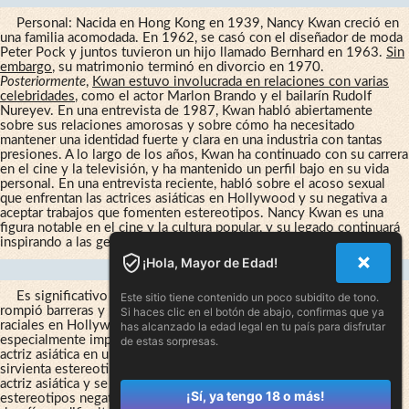
Personal: Nacida en Hong Kong en 1939, Nancy Kwan creció en
una familia acomodada. En 1962, se casó con el diseñador de moda
Peter Pock y juntos tuvieron un hijo llamado Bernhard en 1963.
Sin
embargo
, su matrimonio terminó en divorcio en 1970.
Posteriormente
,
Kwan estuvo involucrada en relaciones con varias
celebridades
, como el actor Marlon Brando y el bailarín Rudolf
Nureyev. En una entrevista de 1987, Kwan habló abiertamente
sobre sus relaciones amorosas y sobre cómo ha necesitado
mantener una identidad fuerte y clara en una industria con tantas
presiones. A lo largo de los años, Kwan ha continuado con su carrera
en el cine y la televisión, y ha mantenido un perfil bajo en su vida
personal. En una entrevista reciente, habló sobre el acoso sexual
que enfrentan las actrices asiáticas en Hollywood y su negativa a
aceptar trabajos que fomenten estereotipos. Nancy Kwan es una
figura notable en el cine y la cultura popular, y su legado continuará
inspirando a las generaciones venideras. Nancy Kwan pantimedias.
¡Hola, Mayor de Edad!
Legado De Nancy Kwan En El Cine
Es significativo y no puede ignorarse. Durante su carrera, Kwan
Este sitio tiene contenido un poco subidito de tono.
rompió barreras y luchó contra la discriminación y los estereotipos
Si haces clic en el botón de abajo, confirmas que ya
raciales en Hollywood. Su papel en "El mundo de Suzie Wong" fue
has alcanzado la edad legal en tu país para disfrutar
especialmente importante ya que fue el primero en mostrar a una
de estas sorpresas.
actriz asiática en un papel principal que no era una prostituta o una
sirvienta estereotipada. Kwan también defendió su identidad como
actriz asiática y se negó a participar en papeles que perpetuaban
¡Sí, ya tengo 18 o más!
estereotipos negativos. En su vida personal,
Kwan se enfrentó a