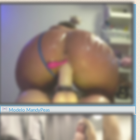
Modelo MandyPeas