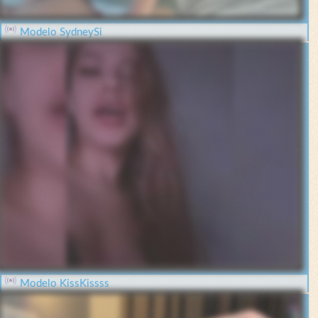
Modelo SydneySi
Modelo KissKissss