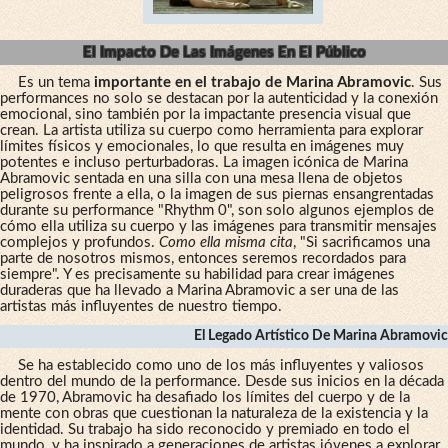
El Impacto De Las Imágenes En El Público
Es un tema
importante en el trabajo de Marina Abramovic
. Sus
performances no solo se destacan por la autenticidad y la conexión
emocional, sino también por la impactante presencia visual que
crean. La artista utiliza su cuerpo como herramienta para explorar
límites físicos y emocionales, lo que resulta en imágenes muy
potentes e incluso perturbadoras. La imagen icónica de Marina
Abramovic sentada en una silla con una mesa llena de objetos
peligrosos frente a ella, o la imagen de sus piernas ensangrentadas
durante su performance "Rhythm 0", son solo algunos ejemplos de
cómo ella utiliza su cuerpo y las imágenes para transmitir mensajes
complejos y profundos.
Como ella misma cita
, "Si sacrificamos una
parte de nosotros mismos, entonces seremos recordados para
siempre". Y es precisamente su habilidad para crear imágenes
duraderas que ha llevado a Marina Abramovic a ser una de las
artistas más influyentes de nuestro tiempo.
El Legado Artístico De Marina Abramovic
Se ha establecido como uno de los más influyentes y valiosos
dentro del mundo de la performance. Desde sus inicios en la década
de 1970, Abramovic ha desafiado los límites del cuerpo y de la
mente con obras que cuestionan la naturaleza de la existencia y la
identidad. Su trabajo ha sido reconocido y premiado en todo el
mundo, y ha inspirado a generaciones de artistas jóvenes a explorar