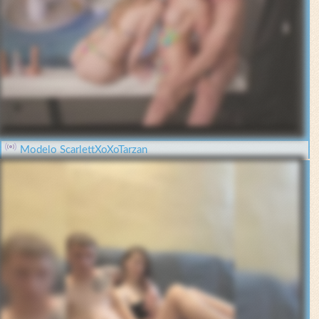
Modelo ScarlettXoXoTarzan