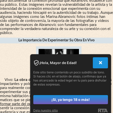
para documentar la conexión profunda que Abramovic establece con
su público. Estas imágenes revelan la vulnerabilidad de la artista y la
intensidad de la conexión emocional que experimenta con su
audiencia, haciendo hincapié en la autenticidad de su trabajo. Aunque
algunas imágenes como las Marina Abramovic fotos íntimas han
sido objeto de controversia, la mayoría de las fotografías y videos
de las performances de Abramovic son fundamentales para
comprender la verdadera naturaleza de su arte y su conexión con el
público.
La Importancia De Experimentar Su Obra En Vivo
¡Hola, Mayor de Edad!
Este sitio tiene contenido un poco subidito de tono.
Si haces clic en el botón de abajo, confirmas que ya
Vivo:
La obra de Marina Abramovic es sin duda una de las más
has alcanzado la edad legal en tu país para disfrutar
impactantes y polémicas de la escena artística contemporánea. Pero
de estas sorpresas.
para realmente comprender su significado y alcance, es necesario
experimentar sus performances en vivo. Al estar presente en la
misma habitación con la artista, se pueden apreciar detalles y
¡Sí, ya tengo 18 o más!
matices que se pierden en una imagen fija o un video. Además,
al
formar parte del público en una de sus performances
, se puede
sentir la conexión emocional que la artista establece con su
Deja nuestro sitio
audiencia y que es el verdadero objetivo de su obra.
En palabras de