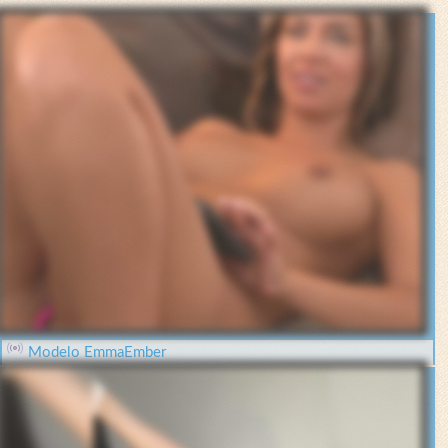
Modelo EmmaEmber