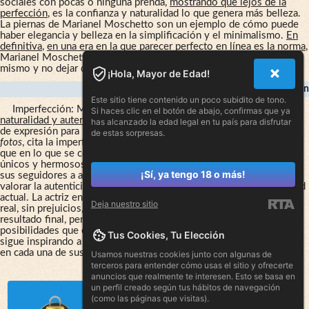
sociales con pocas o ninguna prenda,
mostrando que lejos de la
perfección
, es la confianza y naturalidad lo que genera más belleza.
La piernas de Marianel Moschetto son un ejemplo de cómo puede
haber elegancia y belleza en la simplificación y el minimalismo.
En
definitiva
,
en una era en la que parecer perfecto en línea es la norma
,
Marianel Moschetto nos recuerda la importancia de ser fieles a uno
mismo y no dejar de lado la naturalidad.
¡Hola, Mayor de Edad!
Inspiración En La Imperfección
Este sitio tiene contenido un poco subidito de tono.
Imperfección: Marianel Moschetto,
reconocida actriz por su
Si haces clic en el botón de abajo, confirmas que ya
naturalidad y autenticidad
, ha encontrado en la fotografía una forma
has alcanzado la edad legal en tu país para disfrutar
de expresión para mostrar la belleza de lo cotidiano.
En sus íntimas
de estas sorpresas.
fotos
, cita la imperfección como fuente de inspiración, demostrando
que en lo que se considera "defectos" pueden encontrarse detalles
únicos y hermosos.
A través de estas imágenes
, Moschetto invita a
¡Sí, ya tengo 18 o más!
sus seguidores a apreciar la singularidad de cada ser humano y a
valorar la autenticidad sobre la perfección idealizada por la sociedad
actual. La actriz enfatiza la importancia de conectarse con la vida
Deja nuestro sitio
real, sin prejuicios, y valora el proceso creativo por encima del
resultado final, permitiéndose experimentar y jugar con las
posibilidades que cada momento brinda. Así, Marianel Moschetto
Tus Cookies, Tu Elección
sigue inspirando a sus seguidores con su naturalidad y autenticidad
en cada una de sus facetas.
Usamos nuestras cookies junto con algunas de
terceros para entender cómo usas el sitio y ofrecerte
anuncios que realmente te interesen. Esto se basa en
un perfil creado según tus hábitos de navegación
(como las páginas que visitas).