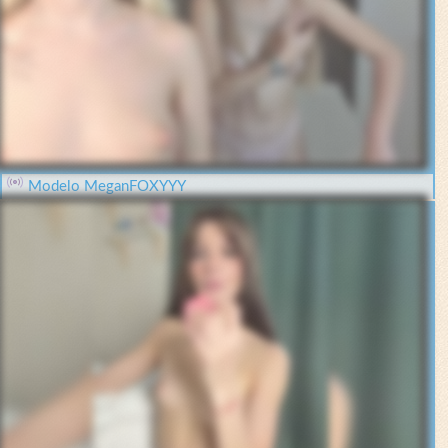
Modelo MeganFOXYYY